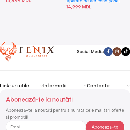
14,499
MDL
1
Aparate de aer condiționat
14,999
MDL
Social Media
Link-uri utile
Informații
Contacte
Abonează-te la noutăți
Abonează-te la noutăți pentru a nu rata cele mai tari oferte
si promoții!