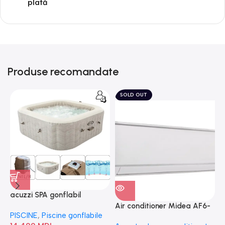
plată
Produse recomandate
SOLD OUT
acuzzi SPA gonflabil
A
“Chevron Deluxe Square
Air conditioner Midea AF6-
PISCINE
,
Piscine gonflabile
P
Bubble” 28446
18N1C0-I/AF6-18N1C0-O