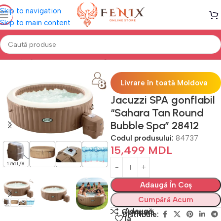
Skip to navigation
Skip to main content
Prima pagină
PISCINE
Piscine gonflabile
Livrare în toată Moldova
Jacuzzi SPA gonflabil
“Sahara Tan Round
Bubble Spa” 28412
Codul produsului:
84737
15,499
MDL
Adaugă În Coș
Cumpără Acum
Adaugă
Compară
Distribuie:
la