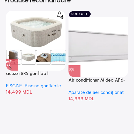
Produse recomandate
SOLD OUT
acuzzi SPA gonflabil
A
“Chevron Deluxe Square
Air conditioner Midea AF6-
PISCINE
,
Piscine gonflabile
P
Bubble” 28446
18N1C0-I/AF6-18N1C0-O
14,499
MDL
1
Aparate de aer condiționat
14,999
MDL