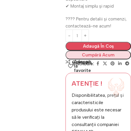
✔ Montaj simplu și rapid
???? Pentru detalii și comenzi,
contactează-ne acum!
Adaugă În Coș
Cumpără Acum
Adaugă
Compară
Distribuie:
la
favorite
ATENȚIE !
Disponibilitatea, prețul și
caracteristicile
produsului este necesar
să le verificați la
consultanții companiei