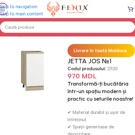
Skip to navigation
Skip to main content
Prima pagină
Mobilă BUCĂTĂRIE
Bucătării modulare
Livrare în toată Moldova
JETTA JOS №1
Codul produsului:
21130
970
MDL
Transformă-ți bucătăria
într-un spațiu modern și
practic cu seturile noastre!
✔ Material durabil și ușor de
întreținut
✔ Spații generoase de
depozitare