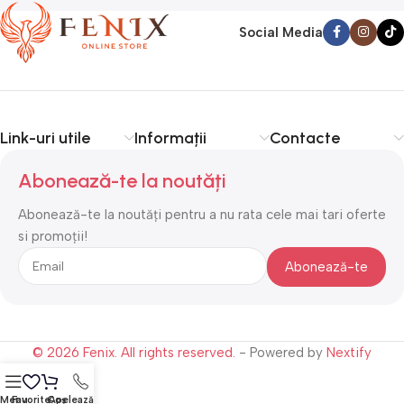
Social Media
Link-uri utile
Informații
Contacte
Abonează-te la noutăți
Abonează-te la noutăți pentru a nu rata cele mai tari oferte
si promoții!
© 2026 Fenix. All rights reserved.
- Powered by
Nextify
Menu
Favorite
Coș
Apelează-ne