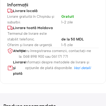
Informații
Livrare locală
Livrare gratuită în Chișinău și
Gratuit
suburbii.
1-2 zile
Livrare toată Moldova
Termenul de livrare este
stabilit telefonic.
de la 50 MDL
Oferim și livrare de urgență.
1-5 zile
Atenție​
Pentru înregistrarea comenzii, contactați-ne
la: 068 898 900 sau 061 171 771
Livrare
Informații despre metodele de livrare și
și
opțiunile de plată disponibile.
Vezi detalii
plată