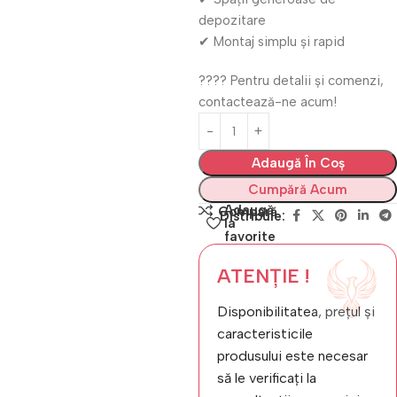
depozitare
✔ Montaj simplu și rapid
???? Pentru detalii și comenzi,
contactează-ne acum!
Adaugă În Coș
Cumpără Acum
Adaugă
Compară
Distribuie:
la
favorite
ATENȚIE !
Disponibilitatea, prețul și
caracteristicile
produsului este necesar
să le verificați la