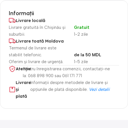
Informații
Livrare locală
Livrare gratuită în Chișinău și
Gratuit
suburbii.
1-2 zile
Livrare toată Moldova
Termenul de livrare este
stabilit telefonic.
de la 50 MDL
Oferim și livrare de urgență.
1-5 zile
Atenție​
Pentru înregistrarea comenzii, contactați-ne
la: 068 898 900 sau 061 171 771
Livrare
Informații despre metodele de livrare și
și
opțiunile de plată disponibile.
Vezi detalii
plată