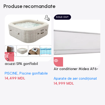
Produse recomandate
SOLD OUT
acuzzi SPA gonflabil
A
“Chevron Deluxe Square
Air conditioner Midea AF6-
PISCINE
,
Piscine gonflabile
P
Bubble” 28446
18N1C0-I/AF6-18N1C0-O
14,499
MDL
1
Aparate de aer condiționat
14,999
MDL