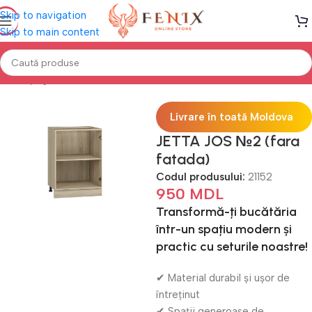
Skip to navigation
Skip to main content
Prima pagină
Mobilă BUCĂTĂRIE
Bucătării modulare
Livrare în toată Moldova
JETTA JOS №2 (fara
fatada)
Codul produsului:
21152
950
MDL
Transformă-ți bucătăria
într-un spațiu modern și
practic cu seturile noastre!
✔ Material durabil și ușor de
întreținut
✔ Spații generoase de