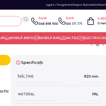
Logare / Înregistrare
Despre Noi
Contacte
Favori
Sună:
Sună:
0
MD
0
ite
068 898 900
061 171 771
URI
MOBILĂ BIROU
MOBILĂ BAIE
SALTELE
ELECTROCAS
Specificații
ÎNĂLȚIME
820 mm
actic
MATERIAL
PAL