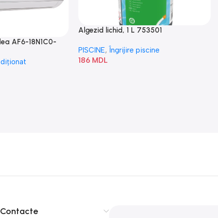
Algezid lichid, 1 L 753501
idea AF6-18N1C0-
PISCINE
,
Îngrijire piscine
186
MDL
diționat
Contacte