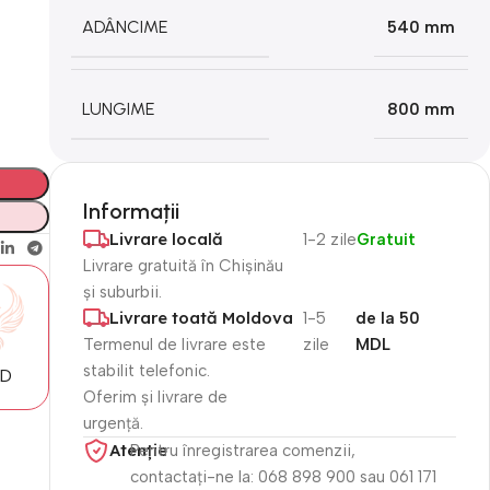
ADÂNCIME
540 mm
LUNGIME
800 mm
Informații
Livrare locală
1-2 zile
Gratuit
Livrare gratuită în Chișinău
și suburbii.
Livrare toată Moldova
1-5
de la 50
Termenul de livrare este
zile
MDL
stabilit telefonic.
MD
Oferim și livrare de
urgență.
Atenție​
Pentru înregistrarea comenzii,
contactați-ne la: 068 898 900 sau 061 171