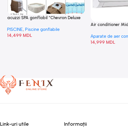
acuzzi SPA gonflabil “Chevron Deluxe
Square Bubble” 28446
Air conditioner M
PISCINE
,
Piscine gonflabile
I/AF6-18N1C0-O
14,499
MDL
Aparate de aer con
14,999
MDL
Link-uri utile
Informații