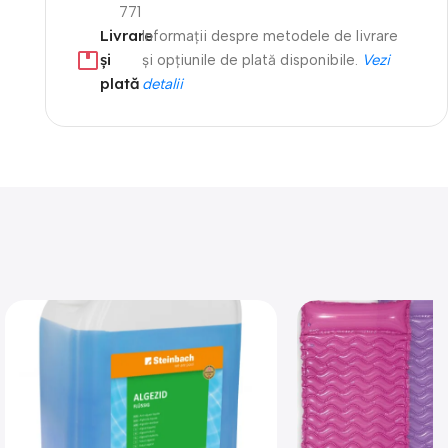
771
Livrare
Informații despre metodele de livrare
și
și opțiunile de plată disponibile.
Vezi
plată
detalii