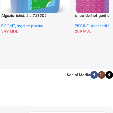
Algezid lichid, 5 L 753505
altea de înot gonflabi
„Val” 58807
PISCINE
,
Îngrijire piscine
PISCINE
,
Accesorii în
349
MDL
209
MDL
Social Media