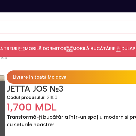
ANTREURI
MOBILĂ DORMITOR
MOBILĂ BUCĂTĂRIE
DULAP
 №3
Livrare în toată Moldova
JETTA JOS №3
Codul produsului:
21105
1,700
MDL
Transformă-ți bucătăria într-un spațiu modern și pr
cu seturile noastre!