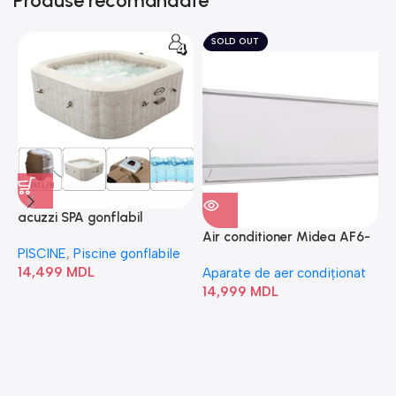
Produse recomandate
SOLD OUT
acuzzi SPA gonflabil
A
“Chevron Deluxe Square
Air conditioner Midea AF6-
PISCINE
,
Piscine gonflabile
P
Bubble” 28446
18N1C0-I/AF6-18N1C0-O
14,499
MDL
1
Aparate de aer condiționat
14,999
MDL