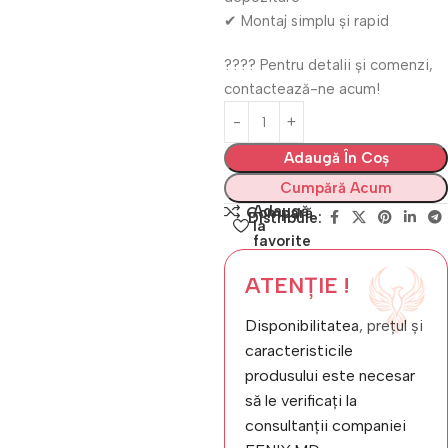
✔ Montaj simplu și rapid
???? Pentru detalii și comenzi,
contactează-ne acum!
Adaugă În Coș
Cumpără Acum
Adaugă
Compară
Distribuie:
la
favorite
ATENȚIE !
Disponibilitatea, prețul și
caracteristicile
produsului este necesar
să le verificați la
consultanții companiei