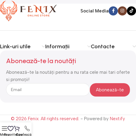
Social Media
Link-uri utile
Informații
Contacte
Abonează-te la noutăți
Abonează-te la noutăți pentru a nu rata cele mai tari oferte
si promoții!
© 2026 Fenix. All rights reserved.
- Powered by
Nextify
Menu
Favorite
Coș
Apelează-ne