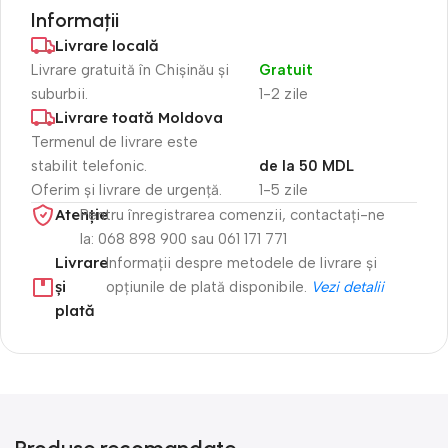
Informații
Livrare locală
Livrare gratuită în Chișinău și
Gratuit
suburbii.
1-2 zile
Livrare toată Moldova
Termenul de livrare este
stabilit telefonic.
de la 50 MDL
Oferim și livrare de urgență.
1-5 zile
Atenție​
Pentru înregistrarea comenzii, contactați-ne
la: 068 898 900 sau 061 171 771
Livrare
Informații despre metodele de livrare și
și
opțiunile de plată disponibile.
Vezi detalii
plată