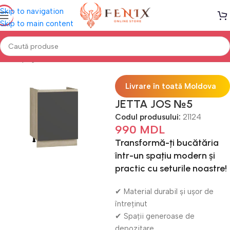
Skip to navigation
Skip to main content
Prima pagină
Mobilă BUCĂTĂRIE
Bucătării modulare
Livrare în toată Moldova
JETTA JOS №5
Codul produsului:
21124
990
MDL
Transformă-ți bucătăria
într-un spațiu modern și
practic cu seturile noastre!
✔ Material durabil și ușor de
întreținut
✔ Spații generoase de
depozitare