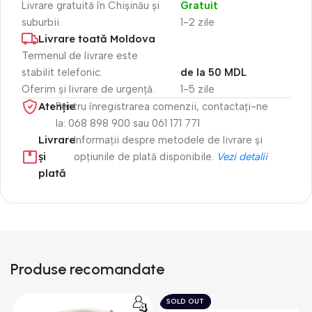
Livrare gratuită în Chișinău și
Gratuit
suburbii.
1-2 zile
Livrare toată Moldova
Termenul de livrare este
stabilit telefonic.
de la 50 MDL
Oferim și livrare de urgență.
1-5 zile
Atenție​
Pentru înregistrarea comenzii, contactați-ne
la: 068 898 900 sau 061 171 771
Livrare
Informații despre metodele de livrare și
și
opțiunile de plată disponibile.
Vezi detalii
plată
Produse recomandate
SOLD OUT