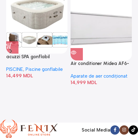
acuzzi SPA gonflabil
A
“Chevron Deluxe Square
Air conditioner Midea AF6-
PISCINE
,
Piscine gonflabile
P
Bubble” 28446
18N1C0-I/AF6-18N1C0-O
14,499
MDL
1
Aparate de aer condiționat
14,999
MDL
Social Media