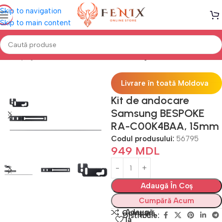
Skip to navigation
Skip to main content
Prima pagină
Electrocasnice Bucătărie
Frigidere
Livrare în toată Moldova
Kit de andocare
Samsung BESPOKE
RA-C00K4BAA, 15mm
Codul produsului:
56795
949
MDL
Adaugă În Coș
Cumpără Acum
Adaugă
Compară
Distribuie:
la