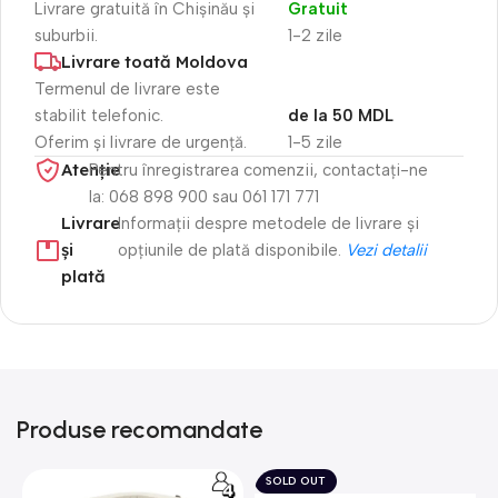
Livrare gratuită în Chișinău și
Gratuit
suburbii.
1-2 zile
Livrare toată Moldova
Termenul de livrare este
stabilit telefonic.
de la 50 MDL
Oferim și livrare de urgență.
1-5 zile
Atenție​
Pentru înregistrarea comenzii, contactați-ne
la: 068 898 900 sau 061 171 771
Livrare
Informații despre metodele de livrare și
și
opțiunile de plată disponibile.
Vezi detalii
plată
Produse recomandate
SOLD OUT