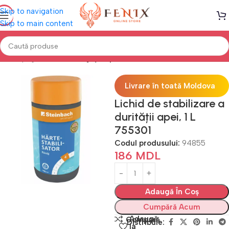
Skip to navigation
Skip to main content
Prima pagină
PISCINE
Îngrijire piscine
Livrare în toată Moldova
Lichid de stabilizare a
durității apei, 1 L
755301
Codul produsului:
94855
186
MDL
Adaugă În Coș
Cumpără Acum
Adaugă
Compară
Distribuie:
la