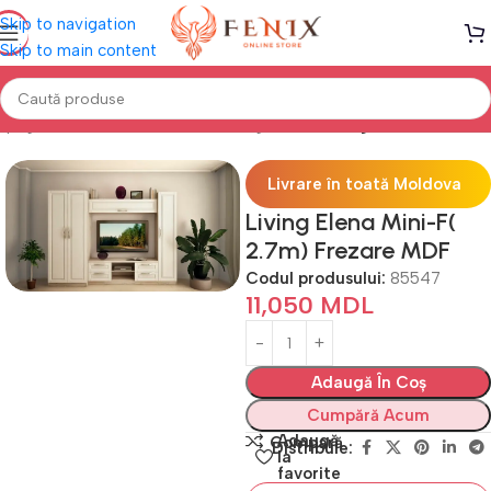
Skip to navigation
Skip to main content
a pagină
Mobilă LIVING
Seturi Living
Perete living MDF (Frezare)
Livrare în toată Moldova
Living Elena Mini-F(
2.7m) Frezare MDF
Codul produsului:
85547
11,050
MDL
Adaugă În Coș
Cumpără Acum
Adaugă
Compară
Distribuie:
la
favorite