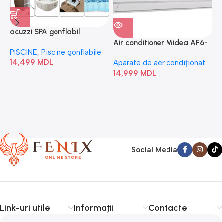
acuzzi SPA gonflabil
A
“Chevron Deluxe Square
Air conditioner Midea AF6-
PISCINE
,
Piscine gonflabile
P
Bubble” 28446
18N1C0-I/AF6-18N1C0-O
14,499
MDL
1
Aparate de aer condiționat
14,999
MDL
Social Media
Link-uri utile
Informații
Contacte