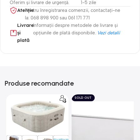
Oferim și livrare de urgență.
1-5 zile
Atenție​
Pentru înregistrarea comenzii, contactați-ne
la: 068 898 900 sau 061 171 771
Livrare
Informații despre metodele de livrare și
și
opțiunile de plată disponibile.
Vezi detalii
plată
Produse recomandate
SOLD OUT