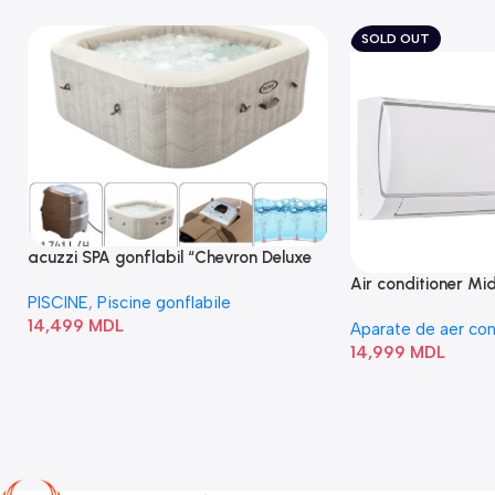
SOLD OUT
acuzzi SPA gonflabil “Chevron Deluxe
Square Bubble” 28446
Air conditioner M
PISCINE
,
Piscine gonflabile
I/AF6-18N1C0-O
14,499
MDL
Aparate de aer con
14,999
MDL