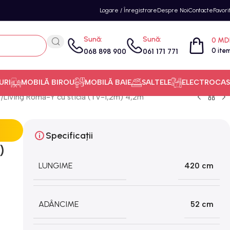
Logare / Înregistrare
Despre Noi
Contacte
Favori
Sună:
Sună:
0
MD
0
ite
068 898 900
061 171 771
URI
MOBILĂ BIROU
MOBILĂ BAIE
SALTELE
ELECTROCAS
"
Living Roma-Y cu sticla (ТV-1,2m) 4,2m
Specificații
)
LUNGIME
420 cm
ADÂNCIME
52 cm