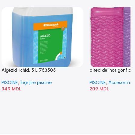
Algezid lichid, 5 L 753505
altea de înot gonflabi
„Val” 58807
PISCINE
,
Îngrijire piscine
PISCINE
,
Accesorii în
349
MDL
209
MDL