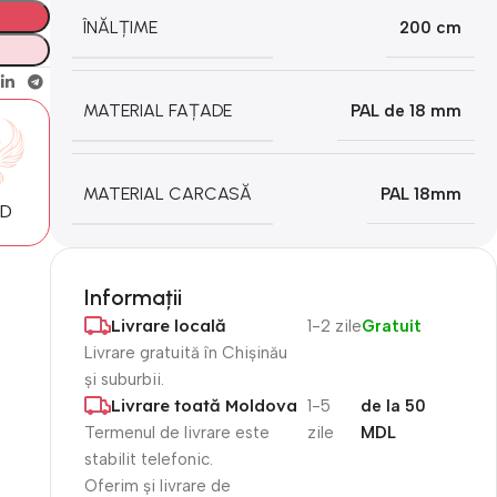
ÎNĂLȚIME
200 cm
MATERIAL FAȚADE
PAL de 18 mm
MATERIAL CARCASĂ
PAL 18mm
MD
Informații
Livrare locală
1-2 zile
Gratuit
Livrare gratuită în Chișinău
și suburbii.
Livrare toată Moldova
1-5
de la 50
Termenul de livrare este
zile
MDL
stabilit telefonic.
Oferim și livrare de