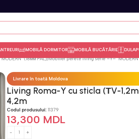
ANTREURI
MOBILĂ DORMITOR
MOBILĂ BUCĂTĂRIE
DULAP
ng "MODERN" (18мм PAL)
Mobilier perete living serie =Y= "MODERN
Livrare în toată Moldova
Living Roma-Y cu sticla (ТV-1,2m
4,2m
Codul produsului:
11379
13,300
MDL