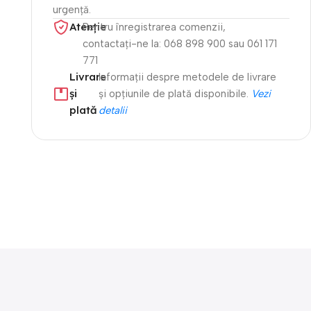
urgență.
Atenție​
Pentru înregistrarea comenzii,
contactați-ne la: 068 898 900 sau 061 171
771
Livrare
Informații despre metodele de livrare
și
și opțiunile de plată disponibile.
Vezi
plată
detalii