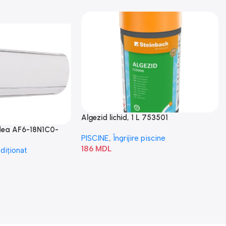
Algezid lichid, 1 L 753501
idea AF6-18N1C0-
PISCINE
,
Îngrijire piscine
186
MDL
diționat