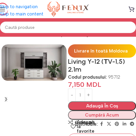
Skip to navigation
Skip to main content
 "MODERN" (18мм PAL)
Mobilier perete living serie =Y= "MODERN"
Livrare în toată Moldova
Living Y-12 (ТV-1,5)
2,1m
Codul produsului:
95712
7,150
MDL
Adaugă În Coș
Cumpără Acum
Adaugă
Compară
Distribuie:
la
favorite