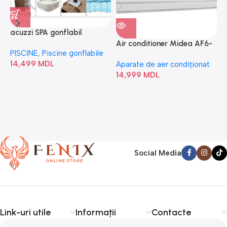
acuzzi SPA gonflabil
A
“Chevron Deluxe Square
Air conditioner Midea AF6-
PISCINE
,
Piscine gonflabile
P
Bubble” 28446
18N1C0-I/AF6-18N1C0-O
14,499
MDL
1
Aparate de aer condiționat
14,999
MDL
Social Media
Link-uri utile
Informații
Contacte