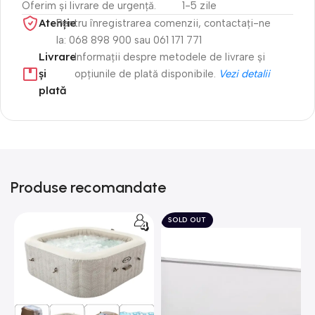
Oferim și livrare de urgență.
1-5 zile
Atenție​
Pentru înregistrarea comenzii, contactați-ne
la: 068 898 900 sau 061 171 771
Livrare
Informații despre metodele de livrare și
și
opțiunile de plată disponibile.
Vezi detalii
plată
Produse recomandate
SOLD OUT