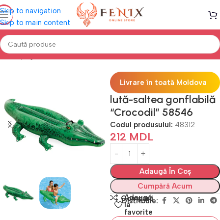
Skip to navigation
Skip to main content
Prima pagină
PISCINE
Accesorii înot
Livrare în toată Moldova
lută-saltea gonflabilă
“Crocodil” 58546
Codul produsului:
48312
212
MDL
Adaugă În Coș
Cumpără Acum
Adaugă
Compară
Distribuie:
la
favorite