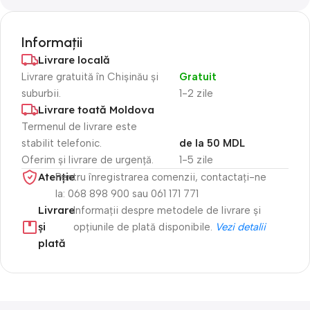
Informații
Livrare locală
Livrare gratuită în Chișinău și
Gratuit
suburbii.
1-2 zile
Livrare toată Moldova
Termenul de livrare este
stabilit telefonic.
de la 50 MDL
Oferim și livrare de urgență.
1-5 zile
Atenție​
Pentru înregistrarea comenzii, contactați-ne
la: 068 898 900 sau 061 171 771
Livrare
Informații despre metodele de livrare și
și
opțiunile de plată disponibile.
Vezi detalii
plată