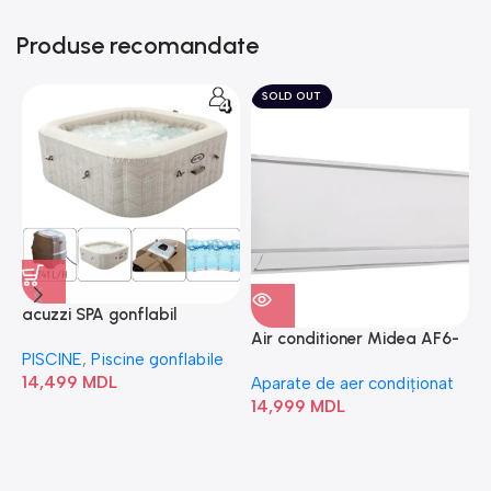
Produse recomandate
SOLD OUT
acuzzi SPA gonflabil
A
“Chevron Deluxe Square
Air conditioner Midea AF6-
PISCINE
,
Piscine gonflabile
P
Bubble” 28446
18N1C0-I/AF6-18N1C0-O
14,499
MDL
1
Aparate de aer condiționat
14,999
MDL