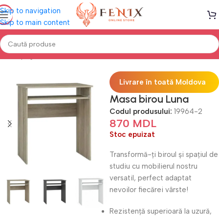
Skip to navigation
Skip to main content
Prima pagină
Mobilă BIROU
Mese de birou
Livrare în toată Moldova
Masa birou Luna
Codul produsului:
19964-2
870
MDL
Stoc epuizat
Transformă-ți biroul și spațiul de
studiu cu mobilierul nostru
versatil, perfect adaptat
nevoilor fiecărei vârste!
Rezistență superioară la uzură,