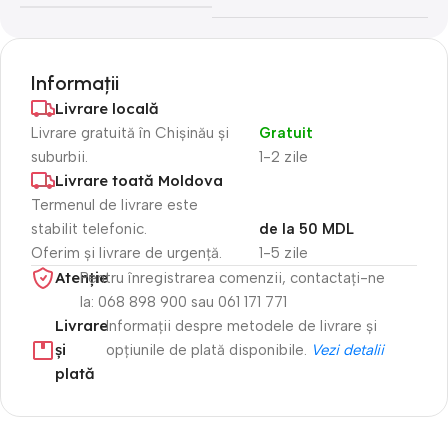
Informații
Livrare locală
Livrare gratuită în Chișinău și
Gratuit
suburbii.
1-2 zile
Livrare toată Moldova
Termenul de livrare este
stabilit telefonic.
de la 50 MDL
Oferim și livrare de urgență.
1-5 zile
Atenție​
Pentru înregistrarea comenzii, contactați-ne
la: 068 898 900 sau 061 171 771
Livrare
Informații despre metodele de livrare și
și
opțiunile de plată disponibile.
Vezi detalii
plată