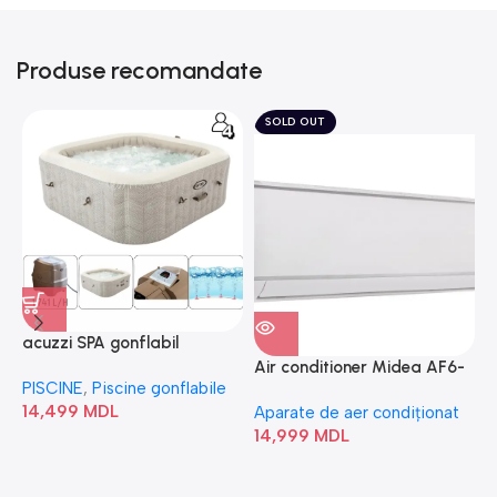
Produse recomandate
SOLD OUT
acuzzi SPA gonflabil
A
“Chevron Deluxe Square
Air conditioner Midea AF6-
PISCINE
,
Piscine gonflabile
P
Bubble” 28446
18N1C0-I/AF6-18N1C0-O
14,499
MDL
1
Aparate de aer condiționat
14,999
MDL