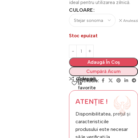
ideal pentru utilizarea zilnică.
CULOARE
Anuleaz
Stoc epuizat
Adaugă În Coș
Cumpără Acum
Adaugă
Compară
Distribuie:
la
favorite
ATENȚIE !
Disponibilitatea, prețul și
caracteristicile
produsului este necesar
să le verificați la