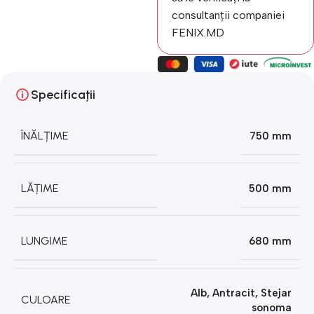
consultanții companiei
FENIX.MD
Specificații
ÎNĂLȚIME
750 mm
LĂȚIME
500 mm
LUNGIME
680 mm
Alb
,
Antracit
,
Stejar
CULOARE
sonoma