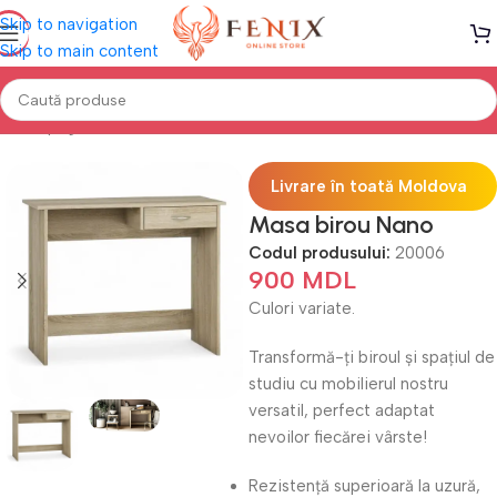
Skip to navigation
Skip to main content
Prima pagină
Mobilă BIROU
Mese de birou
Livrare în toată Moldova
Masa birou Nano
Codul produsului:
20006
900
MDL
Culori variate.
Transformă-ți biroul și spațiul de
studiu cu mobilierul nostru
versatil, perfect adaptat
nevoilor fiecărei vârste!
Rezistență superioară la uzură,