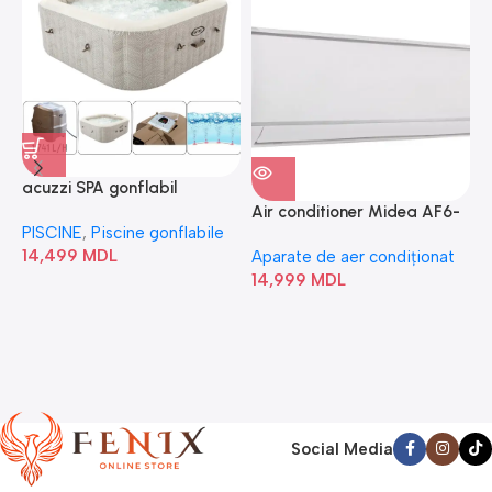
acuzzi SPA gonflabil
A
“Chevron Deluxe Square
Air conditioner Midea AF6-
PISCINE
,
Piscine gonflabile
P
Bubble” 28446
18N1C0-I/AF6-18N1C0-O
14,499
MDL
1
Aparate de aer condiționat
14,999
MDL
Social Media