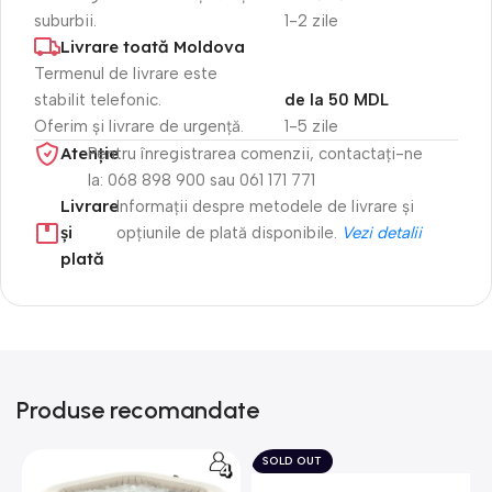
suburbii.
1-2 zile
Livrare toată Moldova
Termenul de livrare este
stabilit telefonic.
de la 50 MDL
Oferim și livrare de urgență.
1-5 zile
Atenție​
Pentru înregistrarea comenzii, contactați-ne
la: 068 898 900 sau 061 171 771
Livrare
Informații despre metodele de livrare și
și
opțiunile de plată disponibile.
Vezi detalii
plată
Produse recomandate
SOLD OUT