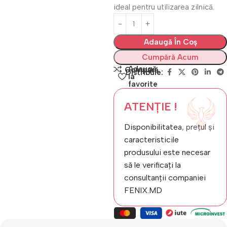
ideal pentru utilizarea zilnică.
Adaugă În Coș
Cumpără Acum
Adaugă
Compară
Distribuie:
la
favorite
ATENȚIE !
Disponibilitatea, prețul și
caracteristicile
produsului este necesar
să le verificați la
consultanții companiei
FENIX.MD