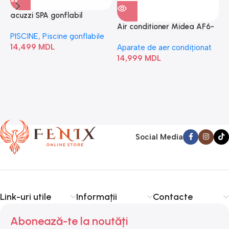
acuzzi SPA gonflabil
A
“Chevron Deluxe Square
Air conditioner Midea AF6-
PISCINE
,
Piscine gonflabile
P
Bubble” 28446
18N1C0-I/AF6-18N1C0-O
14,499
MDL
1
Aparate de aer condiționat
14,999
MDL
Social Media
Link-uri utile
Informații
Contacte
Abonează-te la noutăți