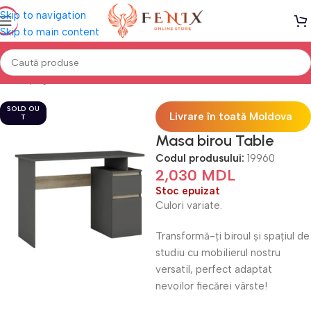
Skip to navigation
Skip to main content
Prima pagină
Mobilă BIROU
Mese de birou
SOLD OU
Livrare în toată Moldova
T
Masa birou Table
Codul produsului:
19960
2,030
MDL
Stoc epuizat
Culori variate.
Transformă-ți biroul și spațiul de
studiu cu mobilierul nostru
versatil, perfect adaptat
nevoilor fiecărei vârste!