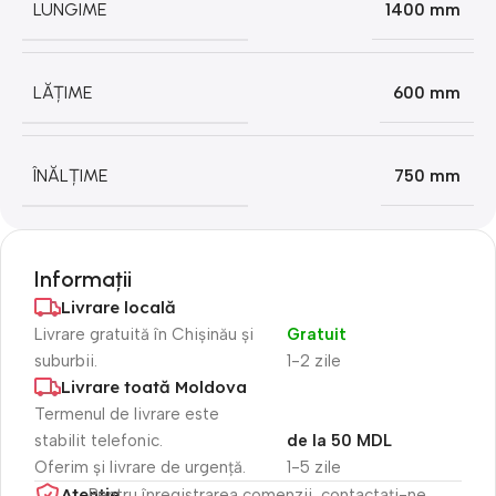
LUNGIME
1400 mm
LĂȚIME
600 mm
ÎNĂLȚIME
750 mm
Informații
Livrare locală
Livrare gratuită în Chișinău și
Gratuit
suburbii.
1-2 zile
Livrare toată Moldova
Termenul de livrare este
stabilit telefonic.
de la 50 MDL
Oferim și livrare de urgență.
1-5 zile
Atenție​
Pentru înregistrarea comenzii, contactați-ne