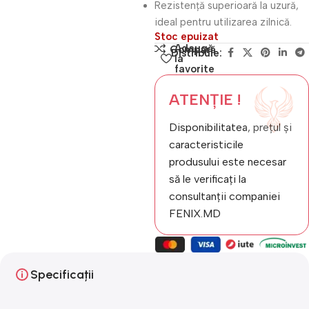
Rezistență superioară la uzură,
ideal pentru utilizarea zilnică.
Stoc epuizat
Adaugă
Compară
Distribuie:
la
favorite
ATENȚIE !
Disponibilitatea, prețul și
caracteristicile
produsului este necesar
să le verificați la
consultanții companiei
FENIX.MD
Specificații