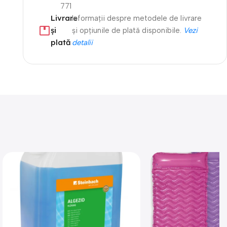
771
Livrare
Informații despre metodele de livrare
și
și opțiunile de plată disponibile.
Vezi
plată
detalii