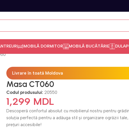
ANTREURI
MOBILĂ DORMITOR
MOBILĂ BUCĂTĂRIE
DULAP
060
Livrare în toată Moldova
Masa CT060
Codul produsului:
20550
1,299
MDL
Descoperă confortul absolut cu mobilierul nostru pentru grădi
soluția perfectă pentru a adăuga stil și organizare ogrăzii tale,
prețuri accesibile!