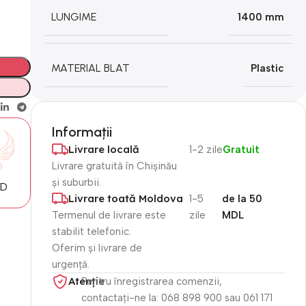
LUNGIME
1400 mm
MATERIAL BLAT
Plastic
Informații
Livrare locală
1-2 zile
Gratuit
Livrare gratuită în Chișinău
și suburbii.
MD
Livrare toată Moldova
1-5
de la 50
Termenul de livrare este
zile
MDL
stabilit telefonic.
Oferim și livrare de
urgență.
Atenție​
Pentru înregistrarea comenzii,
contactați-ne la: 068 898 900 sau 061 171