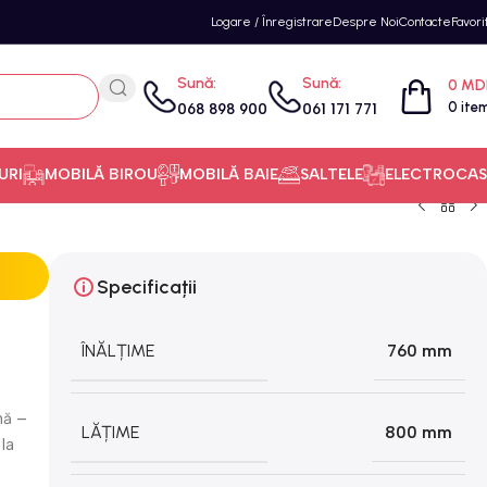
Logare / Înregistrare
Despre Noi
Contacte
Favori
Sună:
Sună:
0
MD
0
ite
068 898 900
061 171 771
URI
MOBILĂ BIROU
MOBILĂ BAIE
SALTELE
ELECTROCAS
Specificații
ÎNĂLȚIME
760 mm
nă –
LĂȚIME
800 mm
 la