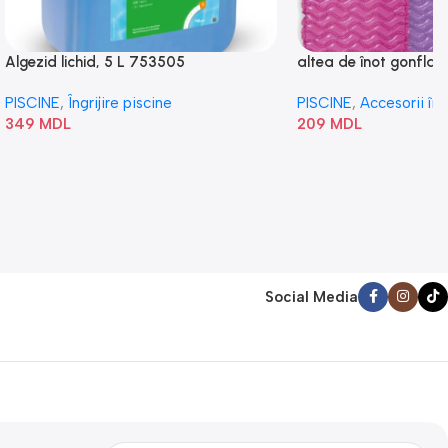
Algezid lichid, 5 L 753505
altea de înot gonflabi
„Val” 58807
PISCINE
,
Îngrijire piscine
PISCINE
,
Accesorii în
349
MDL
209
MDL
Social Media