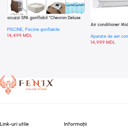
acuzzi SPA gonflabil “Chevron Deluxe
Square Bubble” 28446
Air conditioner M
PISCINE
,
Piscine gonflabile
I/AF6-18N1C0-O
14,499
MDL
Aparate de aer con
14,999
MDL
Link-uri utile
Informații