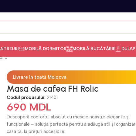
ANTREURI
MOBILĂ DORMITOR
MOBILĂ BUCĂTĂRIE
DULAP
olic
Livrare în toată Moldova
Masa de cafea FH Rolic
Codul produsului:
21451
690
MDL
Descoperă confortul absolut cu mesele noastre elegante și
funcționale – soluția perfectă pentru a adăuga stil și organizar
casa ta, la prețuri accesibile!