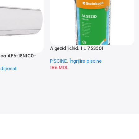
Algezid lichid, 1 L 753501
idea AF6-18N1C0-
PISCINE
,
Îngrijire piscine
186
MDL
diționat