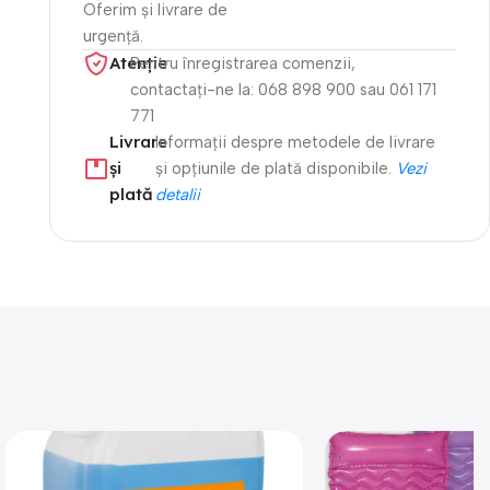
Oferim și livrare de
urgență.
Atenție​
Pentru înregistrarea comenzii,
contactați-ne la: 068 898 900 sau 061 171
771
Livrare
Informații despre metodele de livrare
și
și opțiunile de plată disponibile.
Vezi
plată
detalii