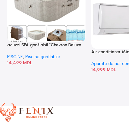
acuzzi SPA gonflabil “Chevron Deluxe
Square Bubble” 28446
Air conditioner M
PISCINE
,
Piscine gonflabile
I/AF6-18N1C0-O
14,499
MDL
Aparate de aer con
14,999
MDL