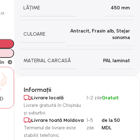
LĂȚIME
450 mm
ază
Antracit
,
Frasin alb
,
Stejar
CULOARE
sonoma
MATERIAL CARCASĂ
PAL laminat
Informații
Livrare locală
1-2 zile
Gratuit
MD
Livrare gratuită în Chișinău
și suburbii.
Livrare toată Moldova
1-5
de la 50
Termenul de livrare este
zile
MDL
stabilit telefonic.