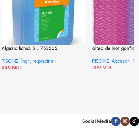
Algezid lichid, 5 L 753505
altea de înot gonflabi
„Val” 58807
PISCINE
,
Îngrijire piscine
PISCINE
,
Accesorii în
349
MDL
209
MDL
Social Media