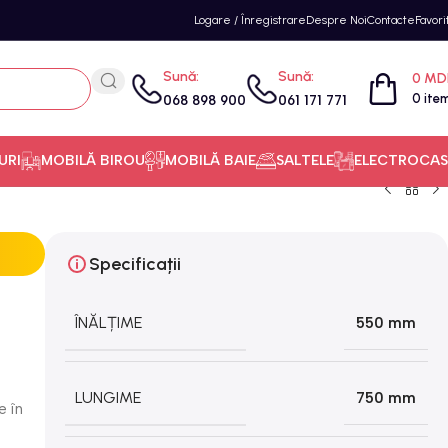
Logare / Înregistrare
Despre Noi
Contacte
Favori
Sună:
Sună:
0
MD
0
ite
068 898 900
061 171 771
URI
MOBILĂ BIROU
MOBILĂ BAIE
SALTELE
ELECTROCAS
Specificații
ÎNĂLȚIME
550 mm
LUNGIME
750 mm
e în