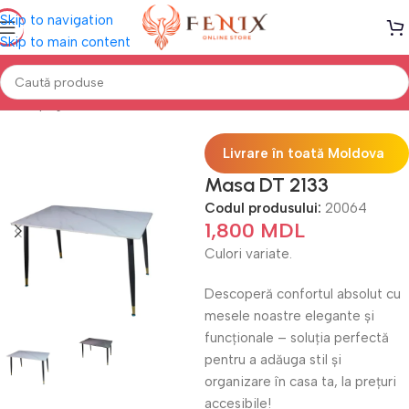
Skip to navigation
Skip to main content
Prima pagină
Mobilă BUCĂTĂRIE
Mese de bucătărie
Livrare în toată Moldova
Masa DT 2133
Codul produsului:
20064
1,800
MDL
Culori variate.
Descoperă confortul absolut cu
mesele noastre elegante și
funcționale – soluția perfectă
pentru a adăuga stil și
organizare în casa ta, la prețuri
accesibile!