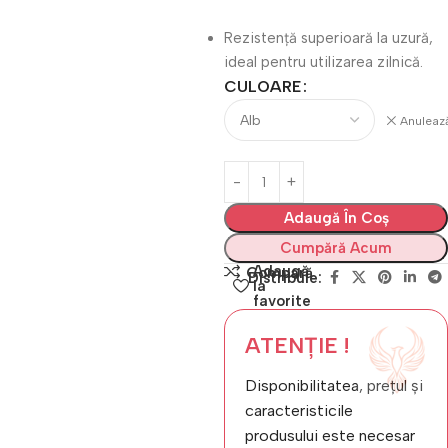
Rezistență superioară la uzură,
ideal pentru utilizarea zilnică.
CULOARE
Anuleaz
Adaugă În Coș
Cumpără Acum
Adaugă
Compară
Distribuie:
la
favorite
ATENȚIE !
Disponibilitatea, prețul și
caracteristicile
produsului este necesar