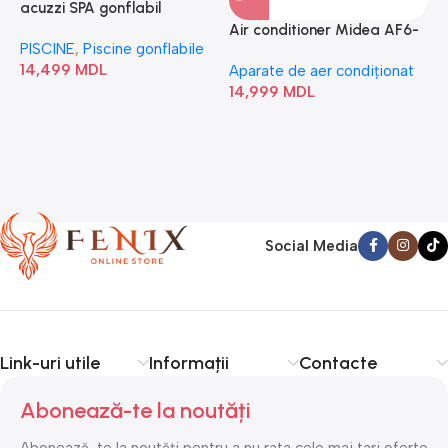
acuzzi SPA gonflabil
A
“Chevron Deluxe Square
Air conditioner Midea AF6-
PISCINE
,
Piscine gonflabile
P
Bubble” 28446
18N1C0-I/AF6-18N1C0-O
14,499
MDL
1
Aparate de aer condiționat
14,999
MDL
Social Media
Link-uri utile
Informații
Contacte
Abonează-te la noutăți