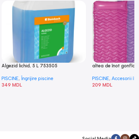
Algezid lichid, 5 L 753505
altea de înot gonflabi
„Val” 58807
PISCINE
,
Îngrijire piscine
PISCINE
,
Accesorii în
349
MDL
209
MDL
Social Media