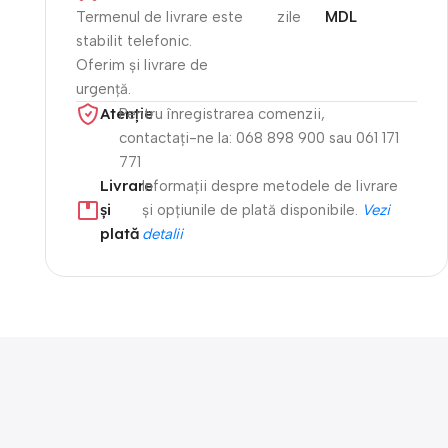
Termenul de livrare este
zile
MDL
stabilit telefonic.
Oferim și livrare de
urgență.
Atenție​
Pentru înregistrarea comenzii,
contactați-ne la: 068 898 900 sau 061 171
771
Livrare
Informații despre metodele de livrare
și
și opțiunile de plată disponibile.
Vezi
plată
detalii