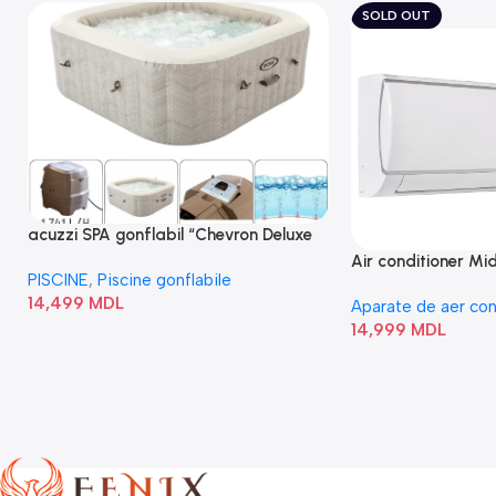
SOLD OUT
acuzzi SPA gonflabil “Chevron Deluxe
Square Bubble” 28446
Air conditioner M
PISCINE
,
Piscine gonflabile
I/AF6-18N1C0-O
14,499
MDL
Aparate de aer con
14,999
MDL