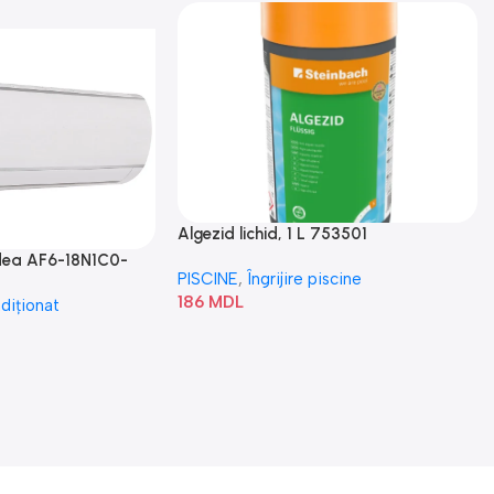
Algezid lichid, 1 L 753501
idea AF6-18N1C0-
PISCINE
,
Îngrijire piscine
186
MDL
diționat