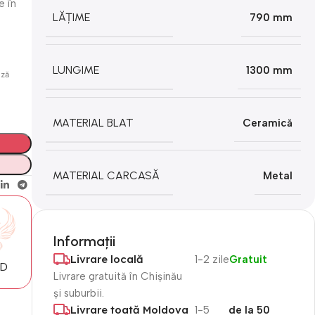
e în
LĂȚIME
790 mm
LUNGIME
1300 mm
ază
MATERIAL BLAT
Ceramică
MATERIAL CARCASĂ
Metal
Informații
Livrare locală
1-2 zile
Gratuit
MD
Livrare gratuită în Chișinău
și suburbii.
Livrare toată Moldova
1-5
de la 50