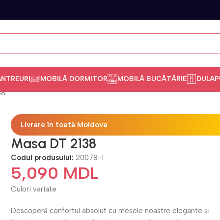
ANTREURI
MOBILĂ DORMITOR
MOBILĂ BUCĂTĂRIE
DULAP
38
Livrare în toată Moldova
Masa DT 2138
Codul produsului:
20078-1
5,090
MDL
Culori variate.
Descoperă confortul absolut cu mesele noastre elegante și