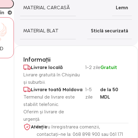
MATERIAL CARCASĂ
Lemn
MATERIAL BLAT
Sticlă securizată
MD
Informații
Livrare locală
1-2 zile
Gratuit
Livrare gratuită în Chișinău
și suburbii.
Livrare toată Moldova
1-5
de la 50
Termenul de livrare este
zile
MDL
stabilit telefonic.
Oferim și livrare de
urgență.
Atenție​
Pentru înregistrarea comenzii,
contactați-ne la: 068 898 900 sau 061 171