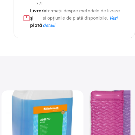
771
Livrare
Informații despre metodele de livrare
și
și opțiunile de plată disponibile.
Vezi
plată
detalii