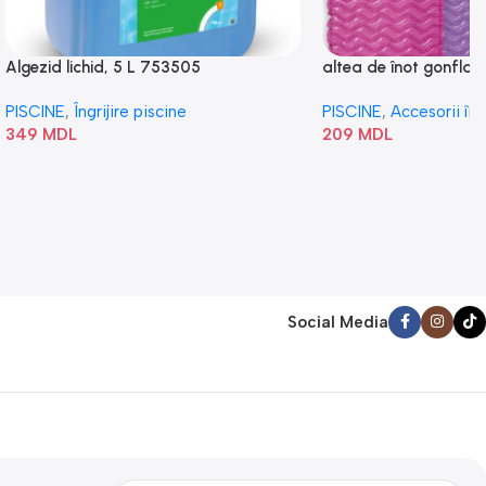
Algezid lichid, 5 L 753505
altea de înot gonflabi
„Val” 58807
PISCINE
,
Îngrijire piscine
PISCINE
,
Accesorii în
349
MDL
209
MDL
Social Media