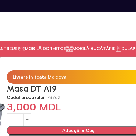
ANTREURI
MOBILĂ DORMITOR
MOBILĂ BUCĂTĂRIE
DULAP
9
Livrare în toată Moldova
Masa DT A19
Codul produsului:
78762
3,000
MDL
Adaugă În Coș