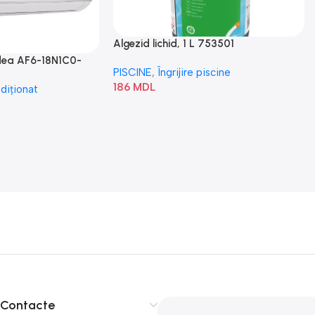
Algezid lichid, 1 L 753501
idea AF6-18N1C0-
PISCINE
,
Îngrijire piscine
186
MDL
diționat
Contacte