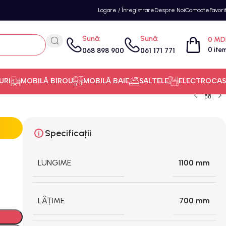
Logare / Înregistrare
Despre Noi
Contacte
Favori
Sună:
Sună:
0
MD
0
ite
068 898 900
061 171 771
URI
MOBILĂ BIROU
MOBILĂ BAIE
SALTELE
ELECTROCAS
Specificații
LUNGIME
1100 mm
LĂȚIME
700 mm