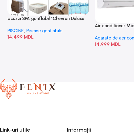
acuzzi SPA gonflabil “Chevron Deluxe
Square Bubble” 28446
Air conditioner M
PISCINE
,
Piscine gonflabile
I/AF6-18N1C0-O
14,499
MDL
Aparate de aer con
14,999
MDL
Link-uri utile
Informații