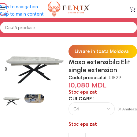
Skip to navigation
Skip to main content
Prima pagină
Mobilă BUCĂTĂRIE
Mese de bucătărie
Livrare în toată Moldova
Masa extensibila Elit
single extension
Codul produsului:
51829
10,080
MDL
Stoc epuizat
CULOARE
Anuleaz
Stoc epuizat