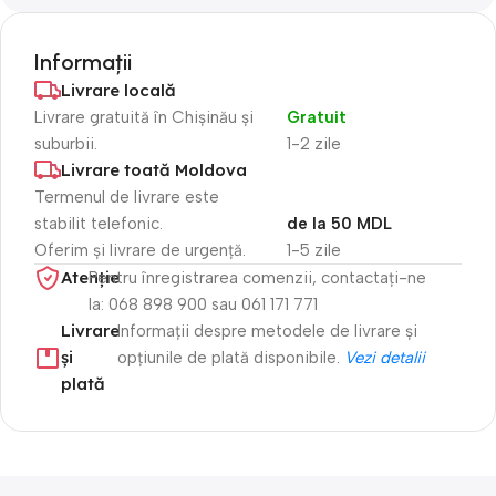
Informații
Livrare locală
Livrare gratuită în Chișinău și
Gratuit
suburbii.
1-2 zile
Livrare toată Moldova
Termenul de livrare este
stabilit telefonic.
de la 50 MDL
Oferim și livrare de urgență.
1-5 zile
Atenție​
Pentru înregistrarea comenzii, contactați-ne
la: 068 898 900 sau 061 171 771
Livrare
Informații despre metodele de livrare și
și
opțiunile de plată disponibile.
Vezi detalii
plată