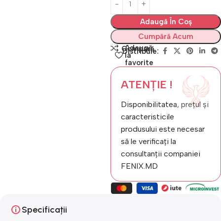
Adaugă În Coș
Cumpără Acum
Adaugă
Compară
Distribuie:
la
favorite
ATENȚIE !
Disponibilitatea, prețul și
caracteristicile
produsului este necesar
să le verificați la
consultanții companiei
FENIX.MD
Specificații