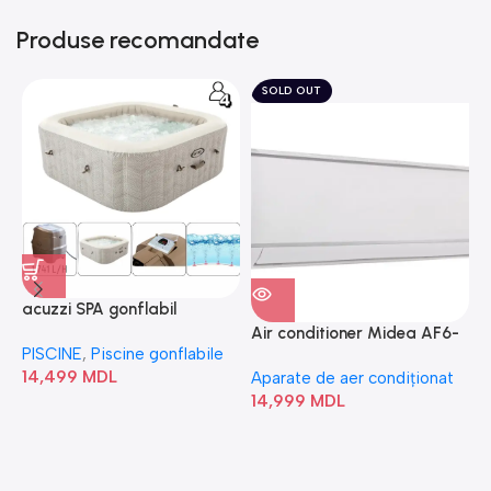
Produse recomandate
SOLD OUT
acuzzi SPA gonflabil
A
“Chevron Deluxe Square
Air conditioner Midea AF6-
PISCINE
,
Piscine gonflabile
P
Bubble” 28446
18N1C0-I/AF6-18N1C0-O
14,499
MDL
1
Aparate de aer condiționat
14,999
MDL