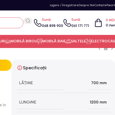
Logare / Înregistrare
Despre Noi
Contacte
Favori
Sună:
Sună:
0
MD
0
ite
068 898 900
061 171 771
URI
MOBILĂ BIROU
MOBILĂ BAIE
SALTELE
ELECTROCAS
Specificații
LĂȚIME
700 mm
LUNGIME
1200 mm
e în