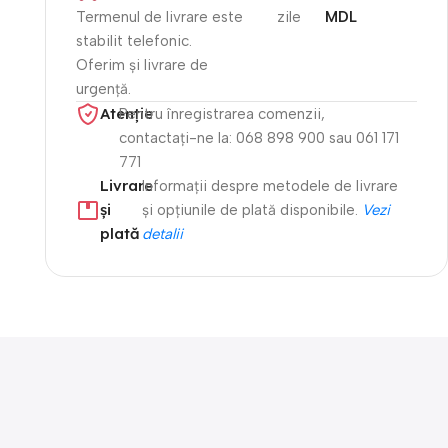
Termenul de livrare este
zile
MDL
stabilit telefonic.
Oferim și livrare de
urgență.
Atenție​
Pentru înregistrarea comenzii,
contactați-ne la: 068 898 900 sau 061 171
771
Livrare
Informații despre metodele de livrare
și
și opțiunile de plată disponibile.
Vezi
plată
detalii