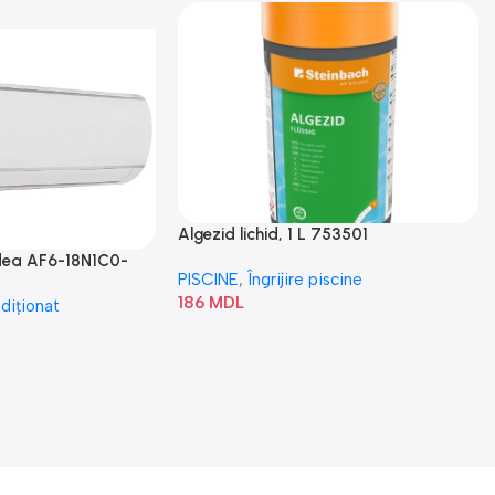
Algezid lichid, 1 L 753501
idea AF6-18N1C0-
PISCINE
,
Îngrijire piscine
186
MDL
diționat