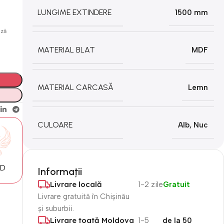
LUNGIME EXTINDERE
1500 mm
ază
MATERIAL BLAT
MDF
MATERIAL CARCASĂ
Lemn
CULOARE
Alb
,
Nuc
MD
Informații
Livrare locală
1-2 zile
Gratuit
Livrare gratuită în Chișinău
și suburbii.
Livrare toată Moldova
1-5
de la 50