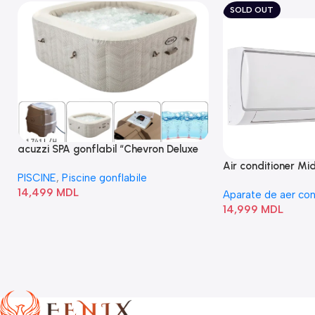
SOLD OUT
acuzzi SPA gonflabil “Chevron Deluxe
Square Bubble” 28446
Air conditioner M
PISCINE
,
Piscine gonflabile
I/AF6-18N1C0-O
14,499
MDL
Aparate de aer con
14,999
MDL