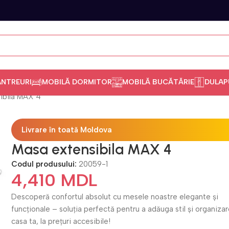
ANTREURI
MOBILĂ DORMITOR
MOBILĂ BUCĂTĂRIE
DULAP
ibila MAX 4
Livrare în toată Moldova
Masa extensibila MAX 4
Codul produsului:
20059-1
4,410
MDL
Descoperă confortul absolut cu mesele noastre elegante și
funcționale – soluția perfectă pentru a adăuga stil și organizar
casa ta, la prețuri accesibile!