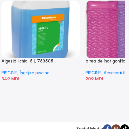
Algezid lichid, 5 L 753505
altea de înot gonflabi
„Val” 58807
PISCINE
,
Îngrijire piscine
PISCINE
,
Accesorii în
349
MDL
209
MDL
Social Media