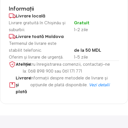
Informații
Livrare locală
Livrare gratuită în Chișinău și
Gratuit
suburbii.
1-2 zile
Livrare toată Moldova
Termenul de livrare este
stabilit telefonic.
de la 50 MDL
Oferim și livrare de urgență.
1-5 zile
Atenție​
Pentru înregistrarea comenzii, contactați-ne
la: 068 898 900 sau 061 171 771
Livrare
Informații despre metodele de livrare și
și
opțiunile de plată disponibile.
Vezi detalii
plată