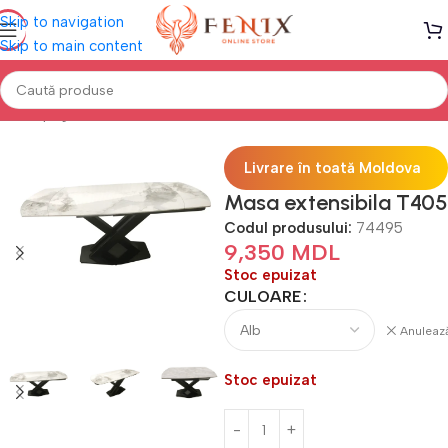
Skip to navigation
Skip to main content
Prima pagină
Mobilă BUCĂTĂRIE
Mese de bucătărie
Livrare în toată Moldova
Masa extensibila T405
Codul produsului:
74495
9,350
MDL
Stoc epuizat
CULOARE
Anuleaz
Stoc epuizat