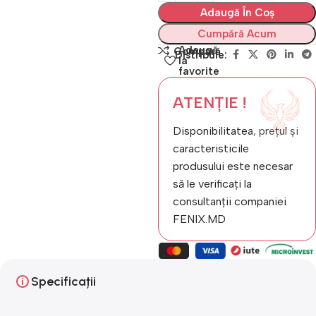
Adaugă În Coș
Cumpără Acum
Adaugă
Compară
Distribuie:
la
favorite
ATENȚIE !
Disponibilitatea, prețul și
caracteristicile
produsului este necesar
să le verificați la
consultanții companiei
FENIX.MD
Specificații