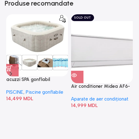
Produse recomandate
SOLD OUT
acuzzi SPA gonflabil
A
“Chevron Deluxe Square
Air conditioner Midea AF6-
PISCINE
,
Piscine gonflabile
P
Bubble” 28446
18N1C0-I/AF6-18N1C0-O
14,499
MDL
1
Aparate de aer condiționat
14,999
MDL