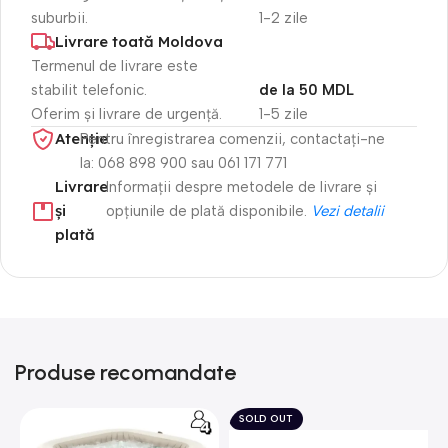
suburbii.
1-2 zile
Livrare toată Moldova
Termenul de livrare este
stabilit telefonic.
de la 50 MDL
Oferim și livrare de urgență.
1-5 zile
Atenție​
Pentru înregistrarea comenzii, contactați-ne
la: 068 898 900 sau 061 171 771
Livrare
Informații despre metodele de livrare și
și
opțiunile de plată disponibile.
Vezi detalii
plată
Produse recomandate
SOLD OUT