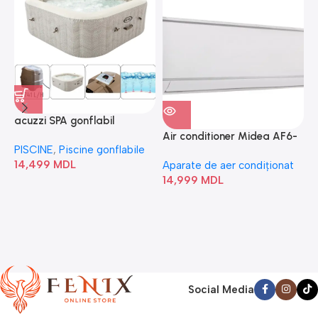
acuzzi SPA gonflabil
A
“Chevron Deluxe Square
Air conditioner Midea AF6-
PISCINE
,
Piscine gonflabile
P
Bubble” 28446
18N1C0-I/AF6-18N1C0-O
14,499
MDL
1
Aparate de aer condiționat
14,999
MDL
Social Media