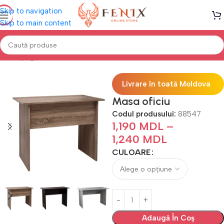
Skip to navigation
Skip to main content
Prima pagină
Mobilă BIROU
Mese de birou
Livrare în toată Moldova
Masa oficiu
Codul produsului:
88547
1,190
MDL
–
1,240
MDL
CULOARE
Adaugă În Coș