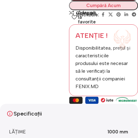
Cumpără Acum
Adaugă
Compară
Distribuie:
la
favorite
ATENȚIE !
Disponibilitatea, prețul și
caracteristicile
produsului este necesar
să le verificați la
consultanții companiei
FENIX.MD
Specificații
LĂȚIME
1000 mm