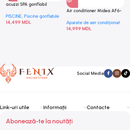
acuzzi SPA gonflabil
A
“Chevron Deluxe Square
Air conditioner Midea AF6-
PISCINE
,
Piscine gonflabile
P
Bubble” 28446
18N1C0-I/AF6-18N1C0-O
14,499
MDL
1
Aparate de aer condiționat
14,999
MDL
Social Media
Link-uri utile
Informații
Contacte
Abonează-te la noutăți