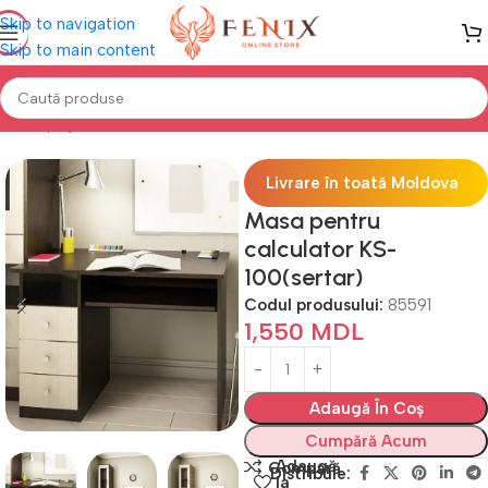
Skip to navigation
Skip to main content
Prima pagină
Mobilă BIROU
Mese de birou
Livrare în toată Moldova
Masa pentru
calculator KS-
100(sertar)
Codul produsului:
85591
1,550
MDL
Adaugă În Coș
Cumpără Acum
Adaugă
Compară
Distribuie:
la