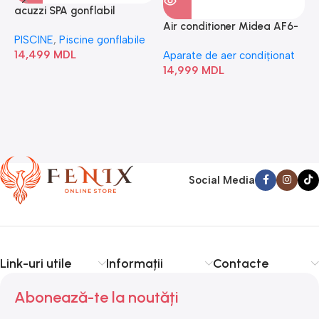
acuzzi SPA gonflabil
A
“Chevron Deluxe Square
Air conditioner Midea AF6-
PISCINE
,
Piscine gonflabile
P
Bubble” 28446
18N1C0-I/AF6-18N1C0-O
14,499
MDL
1
Aparate de aer condiționat
14,999
MDL
Social Media
Link-uri utile
Informații
Contacte
Abonează-te la noutăți