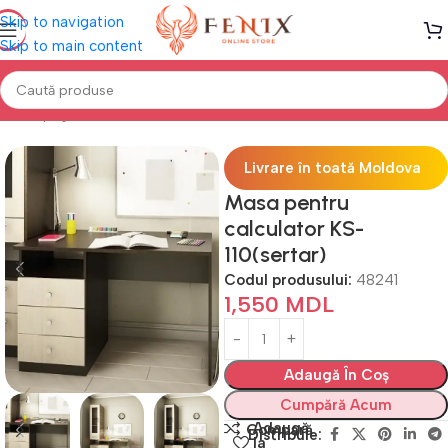
Skip to navigation
Skip to main content
Prima pagină
Mobilă BIROU
Mese de birou
Livrare în toată Moldova
Masa pentru
calculator KS-
110(sertar)
Codul produsului:
48241
1,550
MDL
Adaugă În Coș
Cumpără Acum
Adaugă
Compară
Distribuie:
la