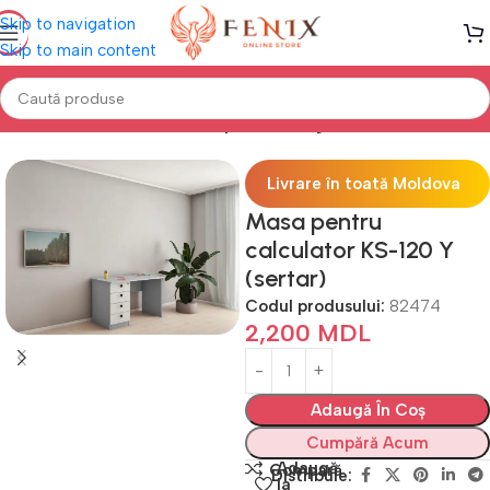
Skip to navigation
Skip to main content
g "MODERN" (18мм PAL)
Module perete living serie =Y="MODERN"
Livrare în toată Moldova
Masa pentru
calculator KS-120 Y
(sertar)
Codul produsului:
82474
2,200
MDL
Adaugă În Coș
Cumpără Acum
Adaugă
Compară
Distribuie:
la