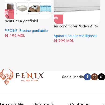
acuzzi SPA gonflabil
A
“Chevron Deluxe Square
Air conditioner Midea AF6-
PISCINE
,
Piscine gonflabile
P
Bubble” 28446
18N1C0-I/AF6-18N1C0-O
14,499
MDL
1
Aparate de aer condiționat
14,999
MDL
Social Media
Link-uri utile
Informații
Contacte