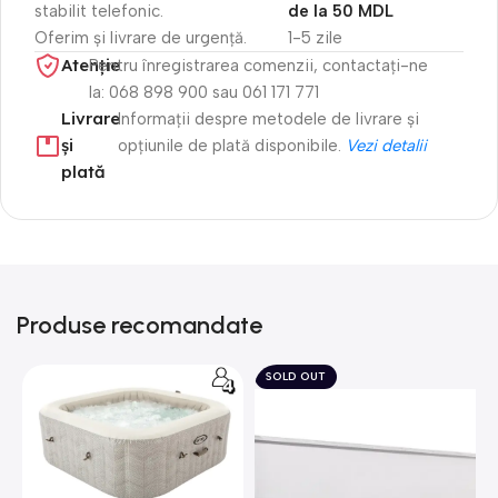
stabilit telefonic.
de la 50 MDL
Oferim și livrare de urgență.
1-5 zile
Atenție​
Pentru înregistrarea comenzii, contactați-ne
la: 068 898 900 sau 061 171 771
Livrare
Informații despre metodele de livrare și
și
opțiunile de plată disponibile.
Vezi detalii
plată
Produse recomandate
SOLD OUT