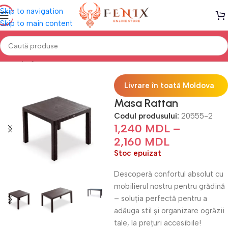
Skip to navigation
Skip to main content
Prima pagină
Mobilă TERASĂ & GRĂDINĂ
Mese Terasă
Livrare în toată Moldova
Masa Rattan
Codul produsului:
20555-2
1,240
MDL
–
2,160
MDL
Stoc epuizat
Descoperă confortul absolut cu
mobilierul nostru pentru grădină
– soluția perfectă pentru a
adăuga stil și organizare ogrăzii
tale, la prețuri accesibile!