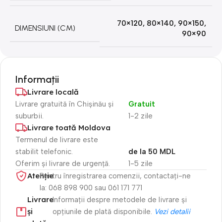
70×120
,
80×140
,
90×150
,
DIMENSIUNI (CM)
90×90
Informații
Livrare locală
Livrare gratuită în Chișinău și
Gratuit
suburbii.
1-2 zile
Livrare toată Moldova
Termenul de livrare este
stabilit telefonic.
de la 50 MDL
Oferim și livrare de urgență.
1-5 zile
Atenție​
Pentru înregistrarea comenzii, contactați-ne
la: 068 898 900 sau 061 171 771
Livrare
Informații despre metodele de livrare și
și
opțiunile de plată disponibile.
Vezi detalii