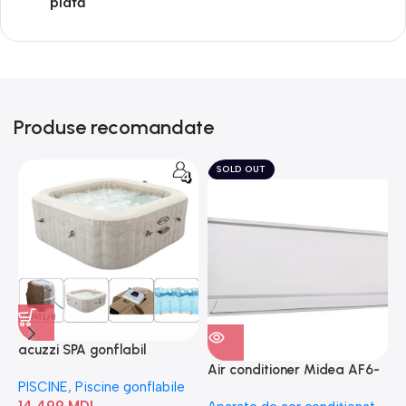
plată
Produse recomandate
SOLD OUT
acuzzi SPA gonflabil
A
“Chevron Deluxe Square
Air conditioner Midea AF6-
PISCINE
,
Piscine gonflabile
P
Bubble” 28446
18N1C0-I/AF6-18N1C0-O
14,499
MDL
1