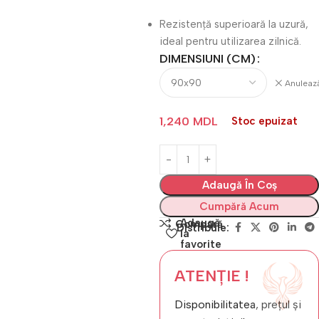
Rezistență superioară la uzură,
ideal pentru utilizarea zilnică.
DIMENSIUNI (CM)
Anuleaz
1,240
MDL
Stoc epuizat
Adaugă În Coș
Cumpără Acum
Adaugă
Compară
Distribuie:
la
favorite
ATENȚIE !
Disponibilitatea, prețul și