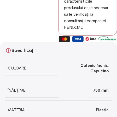
caracteristicile
produsului este necesar
să le verificați la
consultanții companiei
FENIX.MD
Specificații
Cafeniu închis
,
CULOARE
Capucino
ÎNĂLȚIME
750 mm
MATERIAL
Plastic