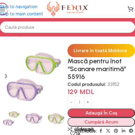
Skip to navigation
Skip to main content
Prima pagină
PISCINE
Accesorii înot
Livrare în toată Moldova
Mască pentru înot
“Scanare maritimă”
55916
Codul produsului:
33152
129
MDL
Adaugă În Coș
Cumpără Acum
Adaugă
Compară
Distribuie:
la