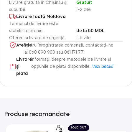
Livrare gratuită în Chișinău și
Gratuit
suburbii.
1-2 zile
Livrare toată Moldova
Termenul de livrare este
stabilit telefonic.
de la 50 MDL
Oferim și livrare de urgență.
1-5 zile
Atenție​
Pentru înregistrarea comenzii, contactați-ne
la: 068 898 900 sau 061 171 771
Livrare
Informații despre metodele de livrare și
și
opțiunile de plată disponibile.
Vezi detalii
plată
Produse recomandate
SOLD OUT