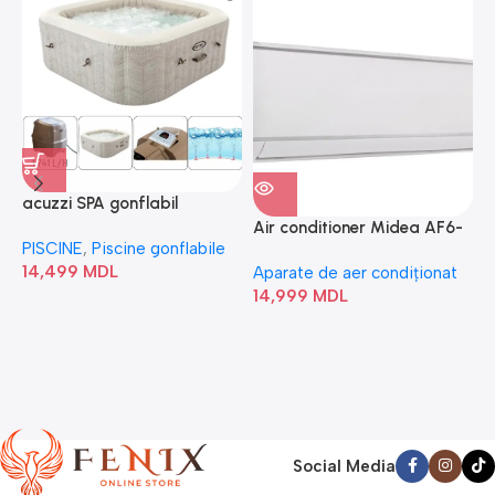
acuzzi SPA gonflabil
A
“Chevron Deluxe Square
Air conditioner Midea AF6-
PISCINE
,
Piscine gonflabile
P
Bubble” 28446
18N1C0-I/AF6-18N1C0-O
14,499
MDL
1
Aparate de aer condiționat
14,999
MDL
Social Media