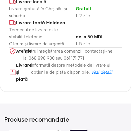
Livrare locală
Livrare gratuită în Chișinău și
Gratuit
suburbii.
1-2 zile
Livrare toată Moldova
Termenul de livrare este
stabilit telefonic.
de la 50 MDL
Oferim și livrare de urgență.
1-5 zile
Atenție​
Pentru înregistrarea comenzii, contactați-ne
la: 068 898 900 sau 061 171 771
Livrare
Informații despre metodele de livrare și
și
opțiunile de plată disponibile.
Vezi detalii
plată
Produse recomandate