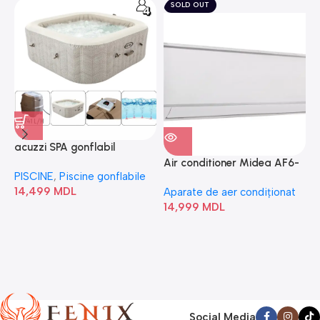
SOLD OUT
acuzzi SPA gonflabil
A
“Chevron Deluxe Square
Air conditioner Midea AF6-
PISCINE
,
Piscine gonflabile
P
Bubble” 28446
18N1C0-I/AF6-18N1C0-O
14,499
MDL
1
Aparate de aer condiționat
14,999
MDL
Social Media