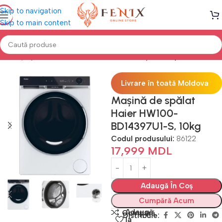
Skip to navigation
Skip to main content
Prima pagină
Electrocasnice Bucătărie
Mașini de Spălat Rufe
Livrare în toată Moldova
Mașină de spălat
Haier HW100-
BD14397U1-S, 10kg
Codul produsului:
86122
17,999
MDL
Adaugă În Coș
Cumpără Acum
Adaugă
Compară
Distribuie:
la