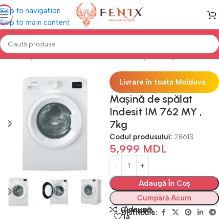
Skip to navigation
Skip to main content
Prima pagină
Electrocasnice Bucătărie
Mașini de Spălat Rufe
Livrare în toată Moldova
Mașină de spălat
Indesit IM 762 MY ,
7kg
Codul produsului:
28613
5,999
MDL
Adaugă În Coș
Cumpără Acum
Adaugă
Compară
Distribuie:
la