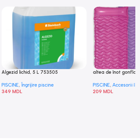
Algezid lichid, 5 L 753505
altea de înot gonflabi
„Val” 58807
PISCINE
,
Îngrijire piscine
PISCINE
,
Accesorii în
349
MDL
209
MDL