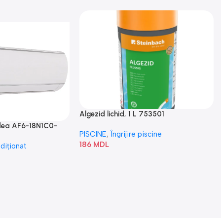
Algezid lichid, 1 L 753501
idea AF6-18N1C0-
PISCINE
,
Îngrijire piscine
186
MDL
diționat