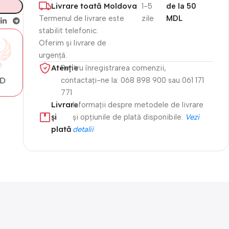
Livrare toată Moldova
1-5
de la 50
Termenul de livrare este
zile
MDL
stabilit telefonic.
Oferim și livrare de
urgență.
Atenție​
Pentru înregistrarea comenzii,
MD
contactați-ne la: 068 898 900 sau 061 171
771
Livrare
Informații despre metodele de livrare
și
și opțiunile de plată disponibile.
Vezi
plată
detalii