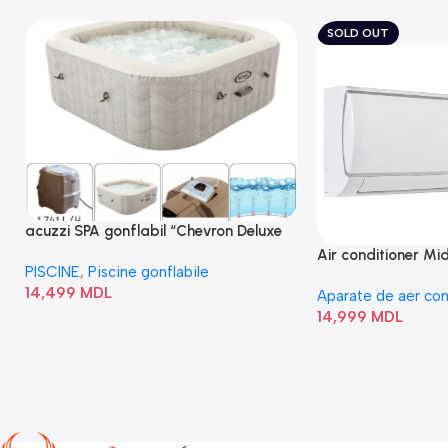
SOLD OUT
acuzzi SPA gonflabil “Chevron Deluxe
Square Bubble” 28446
Air conditioner M
PISCINE
,
Piscine gonflabile
I/AF6-18N1C0-O
14,499
MDL
Aparate de aer con
14,999
MDL