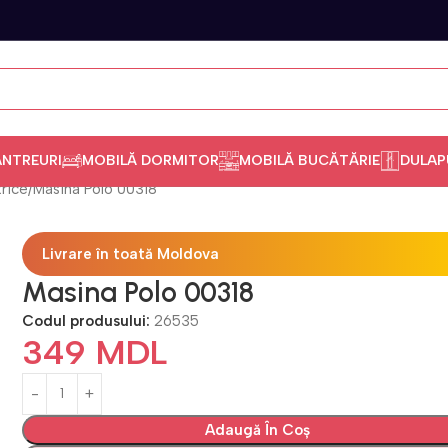
ANTREURI
MOBILĂ DORMITOR
MOBILĂ BUCĂTĂRIE
DULAP
rice
Masina Polo 00318
Livrare în toată Moldova
Masina Polo 00318
Codul produsului:
26535
349
MDL
Adaugă În Coș