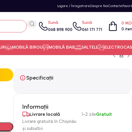
Logare / Înregistrare
Despre Noi
Contacte
Favori
Sună:
Sună:
0
MD
0
ite
068 898 900
061 171 771
URI
MOBILĂ BIROU
MOBILĂ BAIE
SALTELE
ELECTROCAS
Specificații
Informații
Livrare locală
1-2 zile
Gratuit
Livrare gratuită în Chișinău
și suburbii.