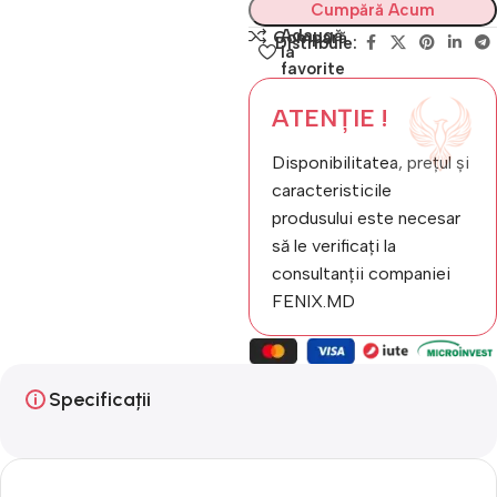
Cumpără Acum
Adaugă
Compară
Distribuie:
la
favorite
ATENȚIE !
Disponibilitatea, prețul și
caracteristicile
produsului este necesar
să le verificați la
consultanții companiei
FENIX.MD
Specificații