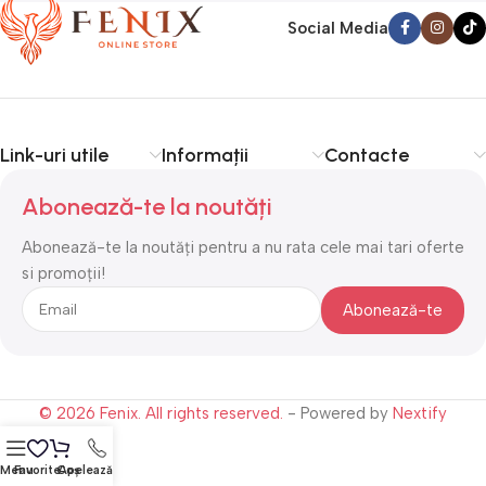
Social Media
Link-uri utile
Informații
Contacte
Abonează-te la noutăți
Abonează-te la noutăți pentru a nu rata cele mai tari oferte
si promoții!
© 2026 Fenix. All rights reserved.
- Powered by
Nextify
Menu
Favorite
Coș
Apelează-ne