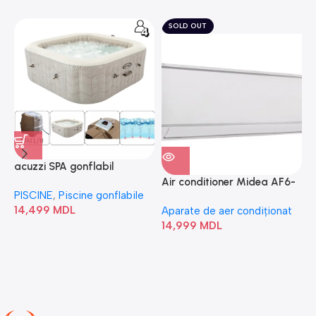
SOLD OUT
acuzzi SPA gonflabil
A
“Chevron Deluxe Square
Air conditioner Midea AF6-
PISCINE
,
Piscine gonflabile
P
Bubble” 28446
18N1C0-I/AF6-18N1C0-O
14,499
MDL
1
Aparate de aer condiționat
14,999
MDL