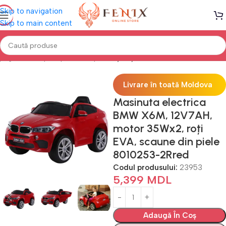
Skip to navigation
Skip to main content
 pagină
Transport pentru copii
Mașinuțe/ Mototciclete electrice
Livrare în toată Moldova
Masinuta electrica
BMW X6M, 12V7AH,
motor 35Wx2, roți
EVA, scaune din piele
8010253-2Rred
Codul produsului:
23953
5,399
MDL
Adaugă În Coș