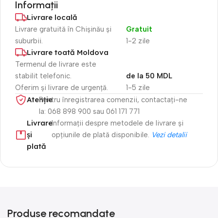
Informații
Livrare locală
Livrare gratuită în Chișinău și
Gratuit
suburbii.
1-2 zile
Livrare toată Moldova
Termenul de livrare este
stabilit telefonic.
de la 50 MDL
Oferim și livrare de urgență.
1-5 zile
Atenție​
Pentru înregistrarea comenzii, contactați-ne
la: 068 898 900 sau 061 171 771
Livrare
Informații despre metodele de livrare și
și
opțiunile de plată disponibile.
Vezi detalii
plată
Produse recomandate