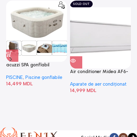
SOLD OUT
acuzzi SPA gonflabil
A
“Chevron Deluxe Square
Air conditioner Midea AF6-
PISCINE
,
Piscine gonflabile
P
Bubble” 28446
18N1C0-I/AF6-18N1C0-O
14,499
MDL
1
Aparate de aer condiționat
14,999
MDL