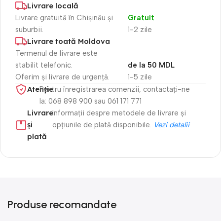
Livrare locală
Livrare gratuită în Chișinău și
Gratuit
suburbii.
1-2 zile
Livrare toată Moldova
Termenul de livrare este
stabilit telefonic.
de la 50 MDL
Oferim și livrare de urgență.
1-5 zile
Atenție​
Pentru înregistrarea comenzii, contactați-ne
la: 068 898 900 sau 061 171 771
Livrare
Informații despre metodele de livrare și
și
opțiunile de plată disponibile.
Vezi detalii
plată
Produse recomandate