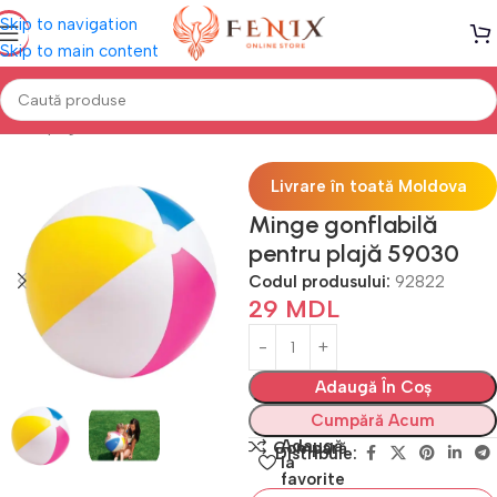
Skip to navigation
Skip to main content
Prima pagină
PISCINE
Accesorii înot
Livrare în toată Moldova
Minge gonflabilă
pentru plajă 59030
Codul produsului:
92822
29
MDL
Adaugă În Coș
Cumpără Acum
Adaugă
Compară
Distribuie:
la
favorite