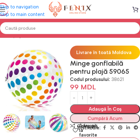
Skip to navigation
Skip to main content
Prima pagină
PISCINE
Accesorii înot
Livrare în toată Moldova
Minge gonflabilă
pentru plajă 59065
Codul produsului:
38621
99
MDL
Adaugă În Coș
Cumpără Acum
Adaugă
Compară
Distribuie:
la
favorite