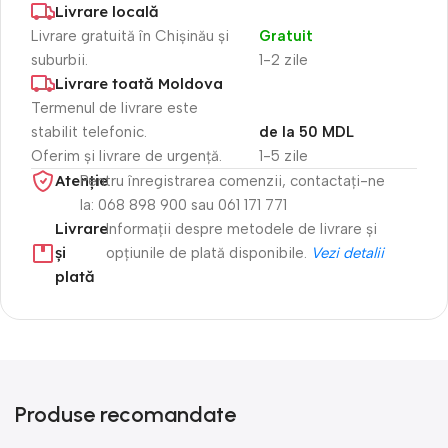
Livrare locală
Livrare gratuită în Chișinău și
Gratuit
suburbii.
1-2 zile
Livrare toată Moldova
Termenul de livrare este
stabilit telefonic.
de la 50 MDL
Oferim și livrare de urgență.
1-5 zile
Atenție​
Pentru înregistrarea comenzii, contactați-ne
la: 068 898 900 sau 061 171 771
Livrare
Informații despre metodele de livrare și
și
opțiunile de plată disponibile.
Vezi detalii
plată
Produse recomandate