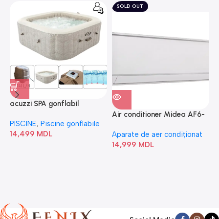
SOLD OUT
acuzzi SPA gonflabil
A
“Chevron Deluxe Square
Air conditioner Midea AF6-
PISCINE
,
Piscine gonflabile
P
Bubble” 28446
18N1C0-I/AF6-18N1C0-O
14,499
MDL
1
Aparate de aer condiționat
14,999
MDL