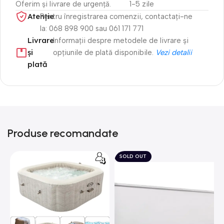
Oferim și livrare de urgență.
1-5 zile
Atenție​
Pentru înregistrarea comenzii, contactați-ne
la: 068 898 900 sau 061 171 771
Livrare
Informații despre metodele de livrare și
și
opțiunile de plată disponibile.
Vezi detalii
plată
Produse recomandate
SOLD OUT