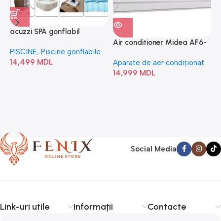
acuzzi SPA gonflabil
A
“Chevron Deluxe Square
Air conditioner Midea AF6-
PISCINE
,
Piscine gonflabile
P
Bubble” 28446
18N1C0-I/AF6-18N1C0-O
14,499
MDL
1
Aparate de aer condiționat
14,999
MDL
Social Media
Link-uri utile
Informații
Contacte