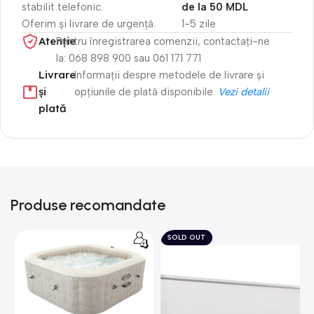
stabilit telefonic.
de la 50 MDL
Oferim și livrare de urgență.
1-5 zile
Atenție​
Pentru înregistrarea comenzii, contactați-ne
la: 068 898 900 sau 061 171 771
Livrare
Informații despre metodele de livrare și
și
opțiunile de plată disponibile.
Vezi detalii
plată
Produse recomandate
SOLD OUT