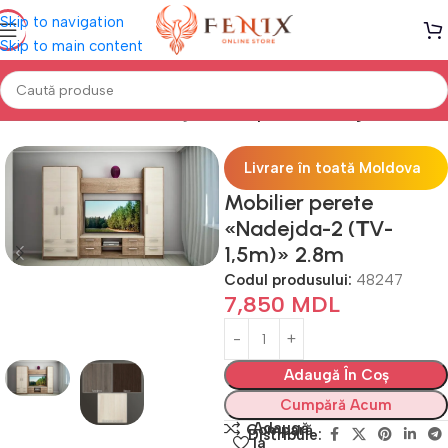
Skip to navigation
Skip to main content
ă
Mobilă LIVING
Seturi Living
Mobilier perete si living (16мм PAL)
Livrare în toată Moldova
Mobilier perete
«Nadejda-2 (ТV-
1,5m)» 2.8m
Codul produsului:
48247
7,850
MDL
Adaugă În Coș
Cumpără Acum
Adaugă
Compară
Distribuie:
la