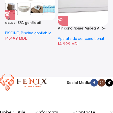
acuzzi SPA gonflabil
A
“Chevron Deluxe Square
Air conditioner Midea AF6-
PISCINE
,
Piscine gonflabile
P
Bubble” 28446
18N1C0-I/AF6-18N1C0-O
14,499
MDL
1
Aparate de aer condiționat
14,999
MDL
Social Media
Link-uri utile
Informații
Contacte