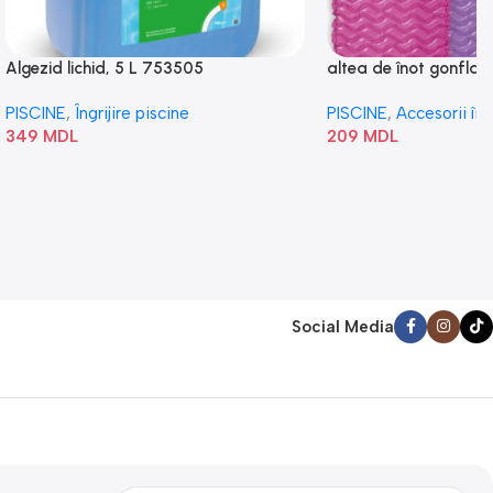
Algezid lichid, 5 L 753505
altea de înot gonflabi
„Val” 58807
PISCINE
,
Îngrijire piscine
PISCINE
,
Accesorii în
349
MDL
209
MDL
Social Media