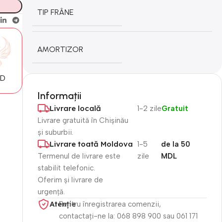
TIP FRÂNE
AMORTIZOR
MD
Informații
Livrare locală
1-2 zile
Gratuit
Livrare gratuită în Chișinău
și suburbii.
Livrare toată Moldova
1-5
de la 50
Termenul de livrare este
zile
MDL
stabilit telefonic.
Oferim și livrare de
urgență.
Atenție​
Pentru înregistrarea comenzii,
contactați-ne la: 068 898 900 sau 061 171