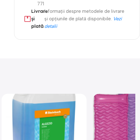
771
Livrare
Informații despre metodele de livrare
și
și opțiunile de plată disponibile.
Vezi
plată
detalii