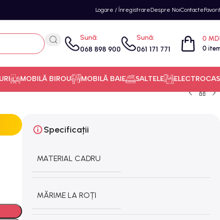
Logare / Înregistrare
Despre Noi
Contacte
Favori
Sună:
Sună:
0
MD
0
ite
068 898 900
061 171 771
URI
MOBILĂ BIROU
MOBILĂ BAIE
SALTELE
ELECTROCAS
Specificații
MATERIAL CADRU
MĂRIME LA ROȚI