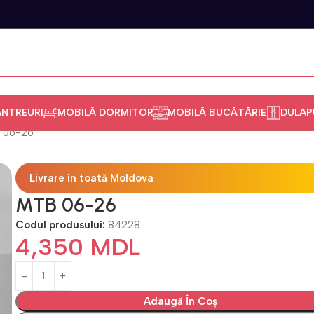
ANTREURI
MOBILĂ DORMITOR
MOBILĂ BUCĂTĂRIE
DULAP
 06-26
Livrare în toată Moldova
MTB 06-26
Codul produsului:
84228
4,350
MDL
Adaugă În Coș