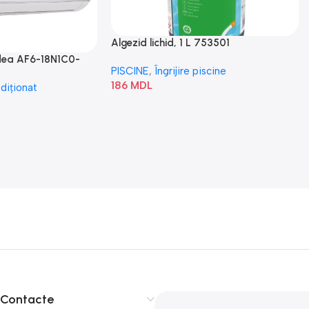
Algezid lichid, 1 L 753501
idea AF6-18N1C0-
PISCINE
,
Îngrijire piscine
186
MDL
diționat
Contacte