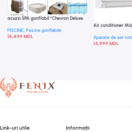
acuzzi SPA gonflabil “Chevron Deluxe
Square Bubble” 28446
Air conditioner M
PISCINE
,
Piscine gonflabile
I/AF6-18N1C0-O
14,499
MDL
Aparate de aer con
14,999
MDL
Link-uri utile
Informații