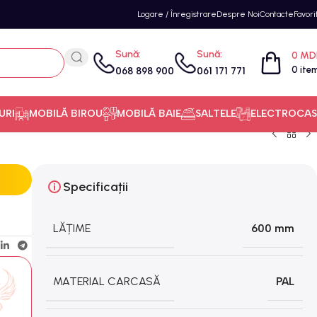
Logare / Înregistrare
Despre Noi
Contacte
Favori
Sună:
Sună:
0
MD
0
ite
068 898 900
061 171 771
URI
MOBILĂ BIROU
MOBILĂ BAIE
SALTELE
ELECTROCAS
Specificații
LĂȚIME
600 mm
MATERIAL CARCASĂ
PAL