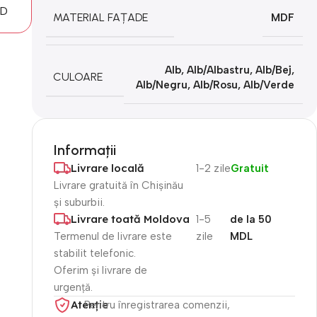
MD
MATERIAL FAȚADE
MDF
Alb
,
Alb/Albastru
,
Alb/Bej
,
CULOARE
Alb/Negru
,
Alb/Rosu
,
Alb/Verde
Informații
Livrare locală
1-2 zile
Gratuit
Livrare gratuită în Chișinău
și suburbii.
Livrare toată Moldova
1-5
de la 50
Termenul de livrare este
zile
MDL
stabilit telefonic.
Oferim și livrare de
urgență.
Atenție​
Pentru înregistrarea comenzii,