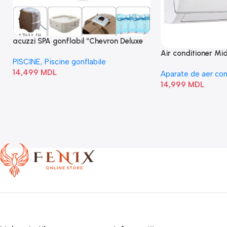
acuzzi SPA gonflabil “Chevron Deluxe
Square Bubble” 28446
Air conditioner M
PISCINE
,
Piscine gonflabile
I/AF6-18N1C0-O
14,499
MDL
Aparate de aer con
14,999
MDL