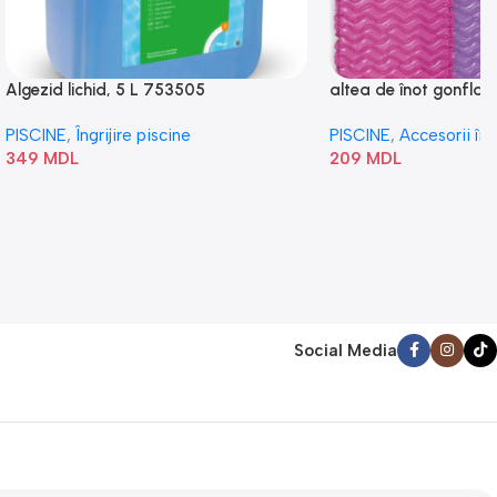
Algezid lichid, 5 L 753505
altea de înot gonflabi
„Val” 58807
PISCINE
,
Îngrijire piscine
PISCINE
,
Accesorii în
349
MDL
209
MDL
Social Media