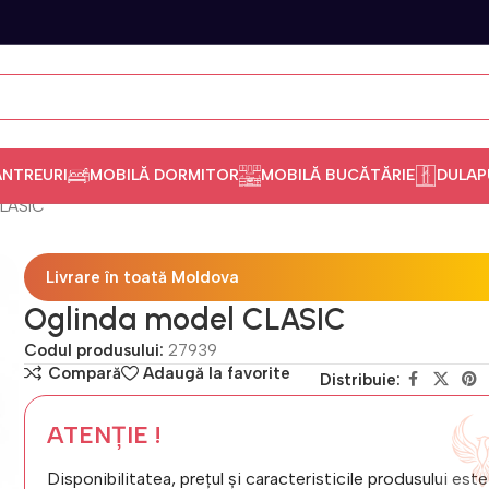
ANTREURI
MOBILĂ DORMITOR
MOBILĂ BUCĂTĂRIE
DULAP
CLASIC
Livrare în toată Moldova
Oglinda model CLASIC
Codul produsului:
27939
Compară
Adaugă la favorite
Distribuie:
ATENȚIE !
Disponibilitatea, prețul și caracteristicile produsului este