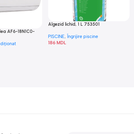
Algezid lichid, 1 L 753501
idea AF6-18N1C0-
PISCINE
,
Îngrijire piscine
186
MDL
diționat