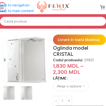
Skip to navigation
Skip to main content
Prima pagină
Mobilă BAIE
Dulap baie cu oglindă
Livrare în toată Moldova
Oglinda model
CRISTAL
Codul produsului:
29821
1,830
MDL
–
2,300
MDL
LĂȚIME