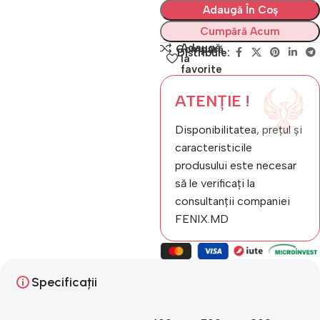
Adaugă În Coș
Cumpără Acum
Adaugă
Compară
Distribuie:
la
favorite
ATENȚIE !
Disponibilitatea, prețul și
caracteristicile
produsului este necesar
să le verificați la
consultanții companiei
FENIX.MD
Specificații