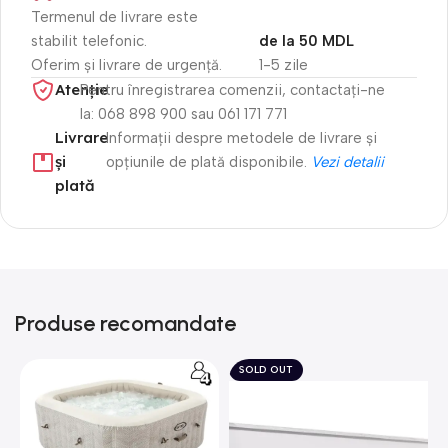
Termenul de livrare este
stabilit telefonic.
de la 50 MDL
Oferim și livrare de urgență.
1-5 zile
Atenție​
Pentru înregistrarea comenzii, contactați-ne
la: 068 898 900 sau 061 171 771
Livrare
Informații despre metodele de livrare și
și
opțiunile de plată disponibile.
Vezi detalii
plată
Produse recomandate
SOLD OUT