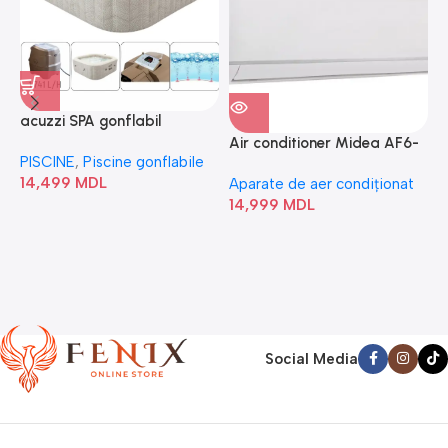
acuzzi SPA gonflabil
A
“Chevron Deluxe Square
Air conditioner Midea AF6-
PISCINE
,
Piscine gonflabile
P
Bubble” 28446
18N1C0-I/AF6-18N1C0-O
14,499
MDL
1
Aparate de aer condiționat
14,999
MDL
Social Media