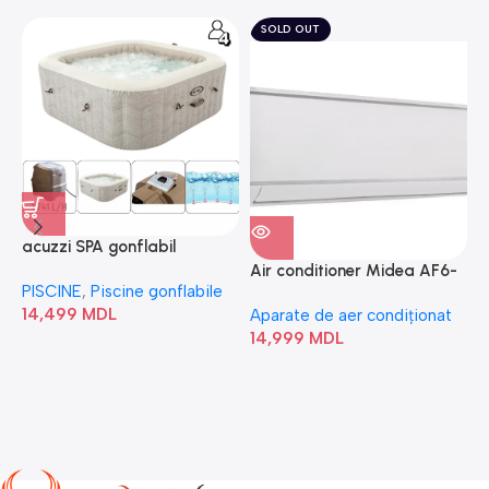
SOLD OUT
acuzzi SPA gonflabil
A
“Chevron Deluxe Square
Air conditioner Midea AF6-
PISCINE
,
Piscine gonflabile
P
Bubble” 28446
18N1C0-I/AF6-18N1C0-O
14,499
MDL
1
Aparate de aer condiționat
14,999
MDL