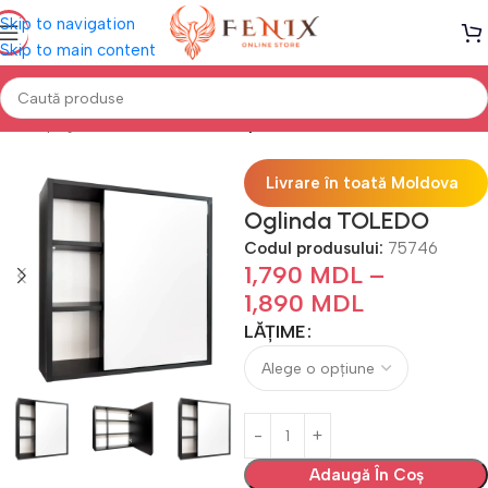
Skip to navigation
Skip to main content
Prima pagină
Mobilă BAIE
Seturi pentru baie
Livrare în toată Moldova
Oglinda TOLEDO
Codul produsului:
75746
1,790
MDL
–
1,890
MDL
LĂȚIME
Adaugă În Coș