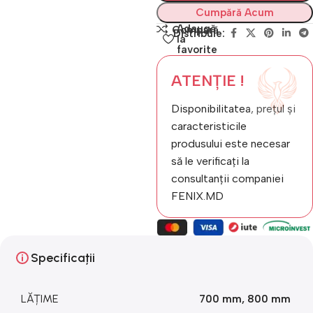
Cumpără Acum
Adaugă
Compară
Distribuie:
la
favorite
ATENȚIE !
Disponibilitatea, prețul și
caracteristicile
produsului este necesar
să le verificați la
consultanții companiei
FENIX.MD
Specificații
LĂȚIME
700 mm
,
800 mm