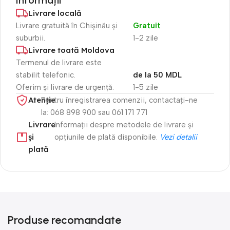
Livrare locală
Livrare gratuită în Chișinău și
Gratuit
suburbii.
1-2 zile
Livrare toată Moldova
Termenul de livrare este
stabilit telefonic.
de la 50 MDL
Oferim și livrare de urgență.
1-5 zile
Atenție​
Pentru înregistrarea comenzii, contactați-ne
la: 068 898 900 sau 061 171 771
Livrare
Informații despre metodele de livrare și
și
opțiunile de plată disponibile.
Vezi detalii
plată
Produse recomandate