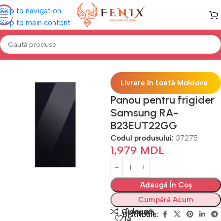
Skip to navigation
Skip to main content
Prima pagină
Electrocasnice Bucătărie
Frigidere
Livrare în toată Moldova
Panou pentru frigider
Samsung RA-
B23EUT22GG
Codul produsului:
37275
1,979
MDL
Adaugă În Coș
Cumpără Acum
Adaugă
Compară
Distribuie:
la