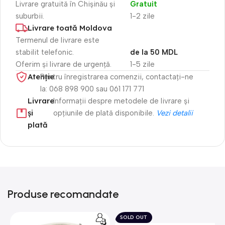
Livrare gratuită în Chișinău și
Gratuit
suburbii.
1-2 zile
Livrare toată Moldova
Termenul de livrare este
stabilit telefonic.
de la 50 MDL
Oferim și livrare de urgență.
1-5 zile
Atenție​
Pentru înregistrarea comenzii, contactați-ne
la: 068 898 900 sau 061 171 771
Livrare
Informații despre metodele de livrare și
și
opțiunile de plată disponibile.
Vezi detalii
plată
Produse recomandate
SOLD OUT