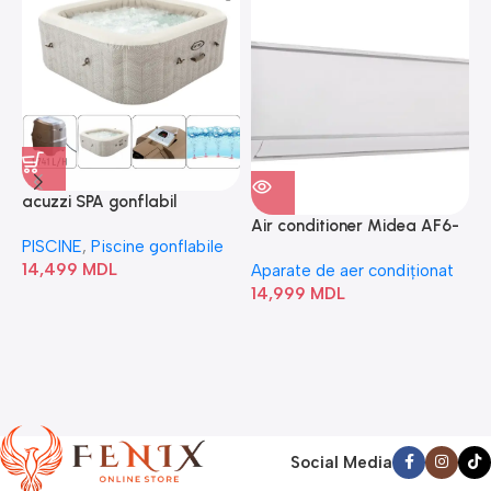
acuzzi SPA gonflabil
A
“Chevron Deluxe Square
Air conditioner Midea AF6-
PISCINE
,
Piscine gonflabile
P
Bubble” 28446
18N1C0-I/AF6-18N1C0-O
14,499
MDL
1
Aparate de aer condiționat
14,999
MDL
Social Media