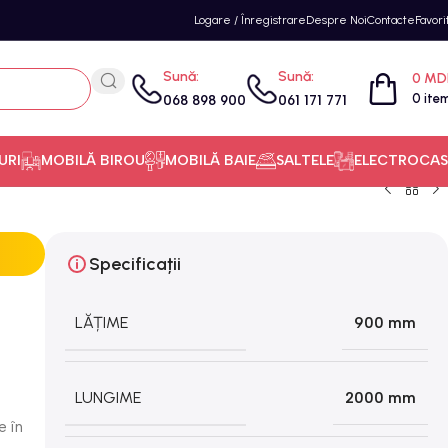
Logare / Înregistrare
Despre Noi
Contacte
Favori
Sună:
Sună:
0
MD
0
ite
068 898 900
061 171 771
URI
MOBILĂ BIROU
MOBILĂ BAIE
SALTELE
ELECTROCAS
Specificații
LĂȚIME
900 mm
LUNGIME
2000 mm
e în