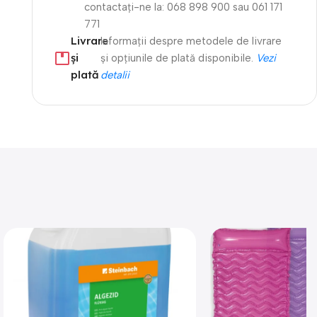
contactați-ne la: 068 898 900 sau 061 171
771
Livrare
Informații despre metodele de livrare
și
și opțiunile de plată disponibile.
Vezi
plată
detalii