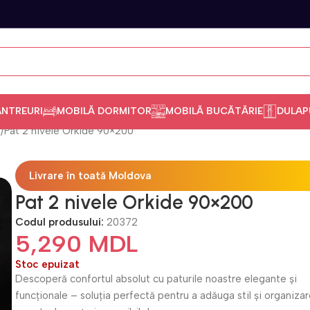
ANTREURI
MOBILĂ DORMITOR
MOBILĂ BUCĂTĂRIE
DULAP
e
Pat 2 nivele Orkide 90×200
Livrare în toată Moldova
Pat 2 nivele Orkide 90×200
Codul produsului:
20372
5,290
MDL
Stoc epuizat
Descoperă confortul absolut cu paturile noastre elegante și
funcționale – soluția perfectă pentru a adăuga stil și organizar