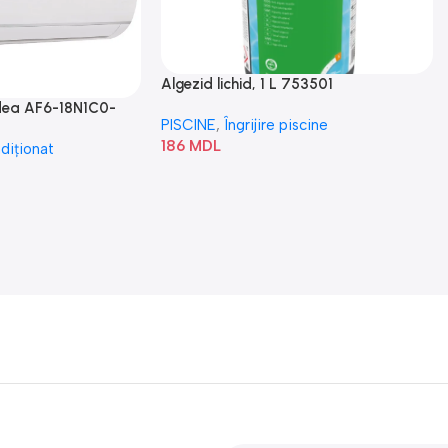
Algezid lichid, 1 L 753501
idea AF6-18N1C0-
PISCINE
,
Îngrijire piscine
186
MDL
diționat