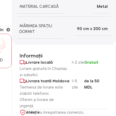
MATERIAL CARCASĂ
Metal
MĂRIMEA SPAȚIU
90 cm x 200 cm
DORMIT
Informații
MD
Livrare locală
1-2 zile
Gratuit
Livrare gratuită în Chișinău
și suburbii.
Livrare toată Moldova
1-5
de la 50
Termenul de livrare este
zile
MDL
stabilit telefonic.
Oferim și livrare de
urgență.
Atenție​
Pentru înregistrarea comenzii,