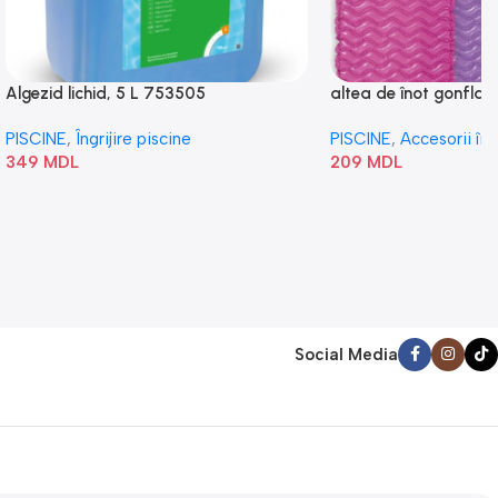
Algezid lichid, 5 L 753505
altea de înot gonflabi
„Val” 58807
PISCINE
,
Îngrijire piscine
PISCINE
,
Accesorii în
349
MDL
209
MDL
Social Media