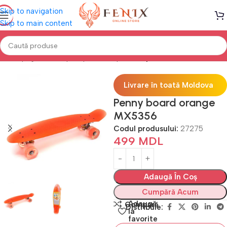
Skip to navigation
Skip to main content
Prima pagină
Transport pentru copii
Pennyboard
Livrare în toată Moldova
Penny board orange
MX5356
Codul produsului:
27275
499
MDL
Adaugă În Coș
Cumpără Acum
Adaugă
Compară
Distribuie:
la
favorite