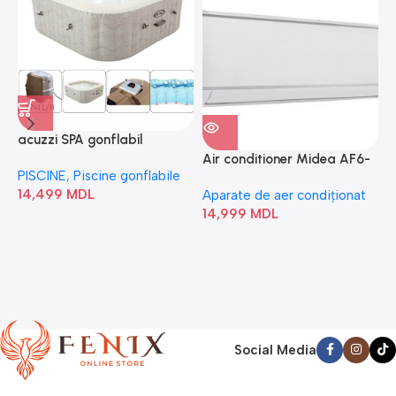
acuzzi SPA gonflabil
A
“Chevron Deluxe Square
Air conditioner Midea AF6-
PISCINE
,
Piscine gonflabile
P
Bubble” 28446
18N1C0-I/AF6-18N1C0-O
14,499
MDL
1
Aparate de aer condiționat
14,999
MDL
Social Media