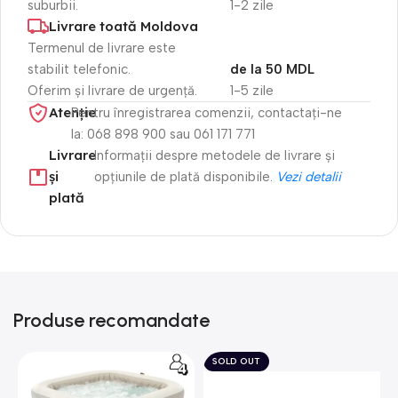
suburbii.
1-2 zile
Livrare toată Moldova
Termenul de livrare este
stabilit telefonic.
de la 50 MDL
Oferim și livrare de urgență.
1-5 zile
Atenție​
Pentru înregistrarea comenzii, contactați-ne
la: 068 898 900 sau 061 171 771
Livrare
Informații despre metodele de livrare și
și
opțiunile de plată disponibile.
Vezi detalii
plată
Produse recomandate
SOLD OUT