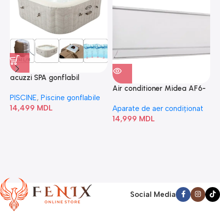
acuzzi SPA gonflabil
A
“Chevron Deluxe Square
Air conditioner Midea AF6-
PISCINE
,
Piscine gonflabile
P
Bubble” 28446
18N1C0-I/AF6-18N1C0-O
14,499
MDL
1
Aparate de aer condiționat
14,999
MDL
Social Media