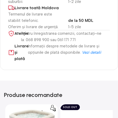
suburbii.
1-2 zile
Livrare toată Moldova
Termenul de livrare este
stabilit telefonic.
de la 50 MDL
Oferim și livrare de urgență.
1-5 zile
Atenție​
Pentru înregistrarea comenzii, contactați-ne
la: 068 898 900 sau 061 171 771
Livrare
Informații despre metodele de livrare și
și
opțiunile de plată disponibile.
Vezi detalii
plată
Produse recomandate
SOLD OUT