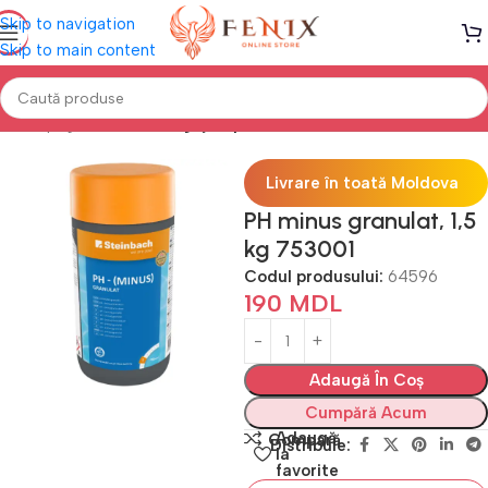
Skip to navigation
Skip to main content
Prima pagină
PISCINE
Îngrijire piscine
Livrare în toată Moldova
PH minus granulat, 1,5
kg 753001
Codul produsului:
64596
190
MDL
Adaugă În Coș
Cumpără Acum
Adaugă
Compară
Distribuie:
la
favorite