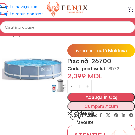
Skip to navigation
Skip to main content
Prima pagină
PISCINE
Piscine cu cadru
Livrare în toată Moldova
Piscină: 26700
Codul produsului:
18572
2,099
MDL
Adaugă În Coș
Cumpără Acum
Adaugă
Compară
Distribuie:
la
favorite