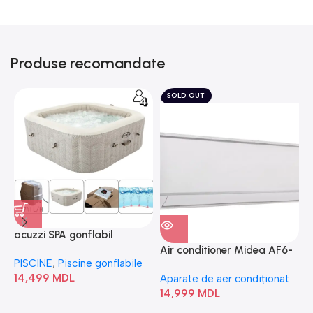
Produse recomandate
SOLD OUT
acuzzi SPA gonflabil
A
“Chevron Deluxe Square
Air conditioner Midea AF6-
PISCINE
,
Piscine gonflabile
P
Bubble” 28446
18N1C0-I/AF6-18N1C0-O
14,499
MDL
1
Aparate de aer condiționat
14,999
MDL