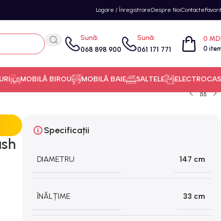
Logare / Înregistrare
Despre Noi
Contacte
Favori
Sună:
Sună:
0
MD
0
ite
068 898 900
061 171 771
URI
MOBILĂ BIROU
MOBILĂ BAIE
SALTELE
ELECTROCAS
Specificații
ash
DIAMETRU
147 cm
ÎNĂLȚIME
33 cm