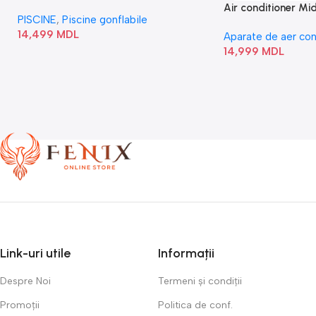
Square Bubble” 28446
Air conditioner M
PISCINE
,
Piscine gonflabile
I/AF6-18N1C0-O
14,499
MDL
Aparate de aer con
14,999
MDL
Link-uri utile
Informații
Despre Noi
Termeni și condiții
Promoții
Politica de conf.