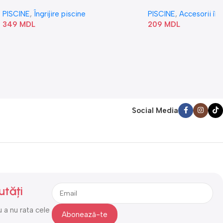
„Val” 58807
PISCINE
,
Îngrijire piscine
PISCINE
,
Accesorii în
349
MDL
209
MDL
Social Media
utăți
 a nu rata cele