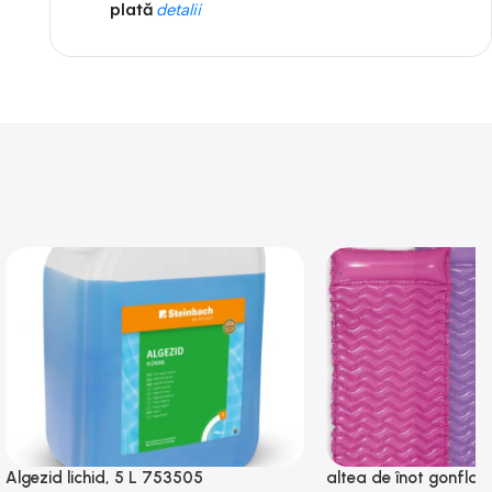
plată
detalii
Algezid lichid, 5 L 753505
altea de înot gonflabi