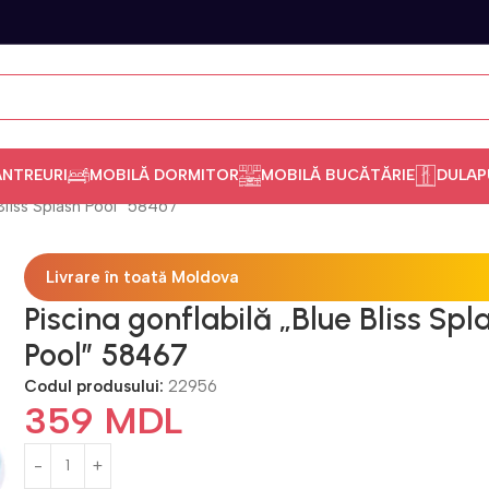
ANTREURI
MOBILĂ DORMITOR
MOBILĂ BUCĂTĂRIE
DULAP
 Bliss Splash Pool” 58467
Livrare în toată Moldova
Piscina gonflabilă „Blue Bliss Spl
Pool” 58467
Codul produsului:
22956
359
MDL