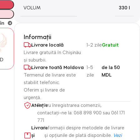
VOLUM
330 l
Informații
Livrare locală
1-2 zile
Gratuit
Livrare gratuită în Chișinău
MD
și suburbii.
Livrare toată Moldova
1-5
de la 50
Termenul de livrare este
zile
MDL
stabilit telefonic.
Oferim și livrare de
urgență.
Atenție​
Pentru înregistrarea comenzii,
contactați-ne la: 068 898 900 sau 061 171
771
Livrare
Informații despre metodele de livrare
și
și opțiunile de plată disponibile.
Vezi