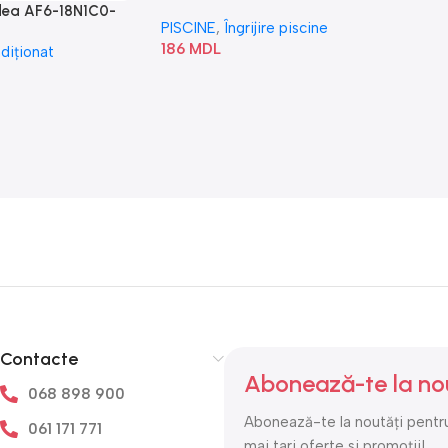
idea AF6-18N1C0-
PISCINE
,
Îngrijire piscine
186
MDL
diționat
Contacte
Abonează-te la no
068 898 900
Abonează-te la noutăți pentru
061 171 771
mai tari oferte si promoții!