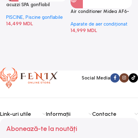
acuzzi SPA gonflabil
A
“Chevron Deluxe Square
Air conditioner Midea AF6-
PISCINE
,
Piscine gonflabile
P
Bubble” 28446
18N1C0-I/AF6-18N1C0-O
14,499
MDL
1
Aparate de aer condiționat
14,999
MDL
Social Media
Link-uri utile
Informații
Contacte
Abonează-te la noutăți