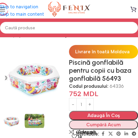
Skip to navigation
Skip to main content
Prima pagină
PISCINE
Piscine gonflabile
Livrare în toată Moldova
Piscină gonflabilă
pentru copii cu baza
gonflabilă 56493
Codul produsului:
64336
752
MDL
Adaugă În Coș
Cumpără Acum
Adaugă
Compară
Distribuie:
la