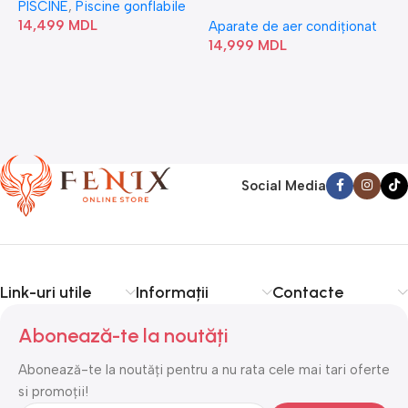
PISCINE
,
Piscine gonflabile
P
Bubble” 28446
18N1C0-I/AF6-18N1C0-O
14,499
MDL
1
Aparate de aer condiționat
14,999
MDL
Social Media
Link-uri utile
Informații
Contacte
Abonează-te la noutăți
Abonează-te la noutăți pentru a nu rata cele mai tari oferte
si promoții!