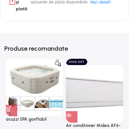
și
opțiunile de plată disponibile.
Vezi detalii
plată
Produse recomandate
SOLD OUT
acuzzi SPA gonflabil
A
“Chevron Deluxe Square
Air conditioner Midea AF6-