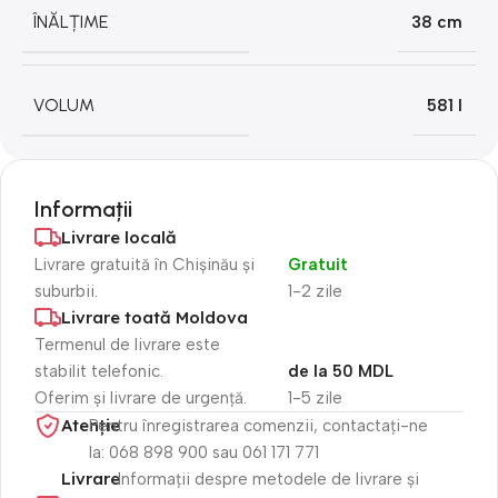
ÎNĂLȚIME
38 cm
VOLUM
581 l
Informații
Livrare locală
Livrare gratuită în Chișinău și
Gratuit
suburbii.
1-2 zile
Livrare toată Moldova
Termenul de livrare este
stabilit telefonic.
de la 50 MDL
Oferim și livrare de urgență.
1-5 zile
Atenție​
Pentru înregistrarea comenzii, contactați-ne
la: 068 898 900 sau 061 171 771
Livrare
Informații despre metodele de livrare și