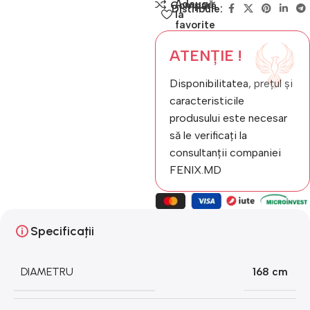
Adaugă
Compară
Distribuie:
la
favorite
ATENȚIE !
Disponibilitatea, prețul și
caracteristicile
produsului este necesar
să le verificați la
consultanții companiei
FENIX.MD
Specificații
DIAMETRU
168 cm