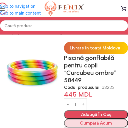
Skip to navigation
Skip to main content
Prima pagină
PISCINE
Piscine gonflabile
Livrare în toată Moldova
Piscină gonflabilă
pentru copii
“Curcubeu ombre”
58449
Codul produsului:
53223
445
MDL
Adaugă În Coș
Cumpără Acum