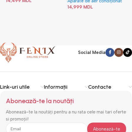
14,499
MDL
1
Aparate de aer condiționat
14,999
MDL
Social Media
Link-uri utile
Informații
Contacte
Abonează-te la noutăți
Abonează-te la noutăți pentru a nu rata cele mai tari oferte
si promoții!