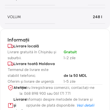
VOLUM
248 l
Informații
Livrare locală
Livrare gratuită în Chișinău și
Gratuit
suburbii.
1-2 zile
Livrare toată Moldova
Termenul de livrare este
stabilit telefonic.
de la 50 MDL
Oferim și livrare de urgență.
1-5 zile
Atenție​
Pentru înregistrarea comenzii, contactați-ne
la: 068 898 900 sau 061 171 771
Livrare
Informații despre metodele de livrare și
și
opțiunile de plată disponibile.
Vezi detalii