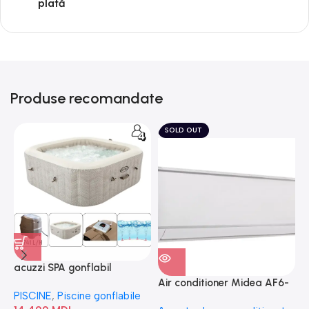
plată
Produse recomandate
SOLD OUT
acuzzi SPA gonflabil
A
“Chevron Deluxe Square
Air conditioner Midea AF6-
PISCINE
,
Piscine gonflabile
P
Bubble” 28446
18N1C0-I/AF6-18N1C0-O