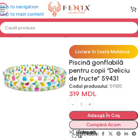
Skip to navigation
Skip to main content
Prima pagină
PISCINE
Piscine gonflabile
Livrare în toată Moldova
Piscină gonflabilă
pentru copii “Deliciu
de fructe” 59431
Codul produsului:
59185
319
MDL
Adaugă În Coș
Cumpără Acum
Adaugă
Compară
Distribuie:
la