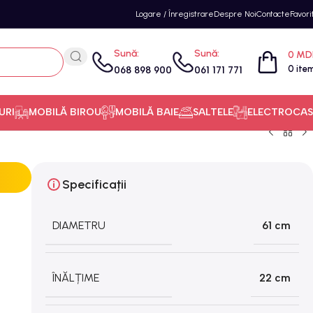
Logare / Înregistrare
Despre Noi
Contacte
Favori
Sună:
Sună:
0
MD
0
ite
068 898 900
061 171 771
URI
MOBILĂ BIROU
MOBILĂ BAIE
SALTELE
ELECTROCAS
Specificații
DIAMETRU
61 cm
ÎNĂLȚIME
22 cm