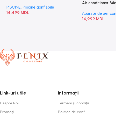
Square Bubble” 28446
Air conditioner M
PISCINE
,
Piscine gonflabile
I/AF6-18N1C0-O
14,499
MDL
Aparate de aer con
14,999
MDL
Link-uri utile
Informații
Despre Noi
Termeni și condiții
Promoții
Politica de conf.