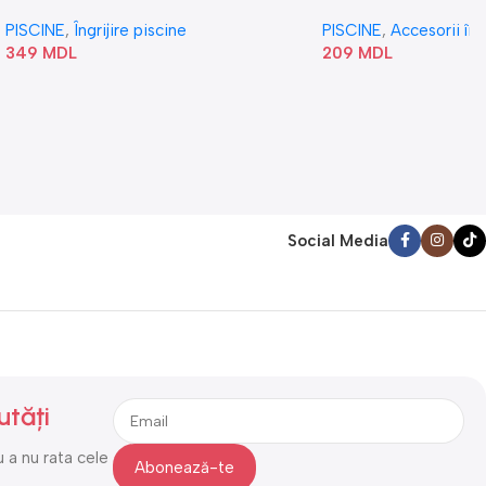
„Val” 58807
PISCINE
,
Îngrijire piscine
PISCINE
,
Accesorii în
349
MDL
209
MDL
Social Media
utăți
 a nu rata cele