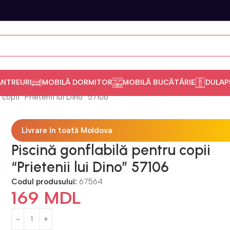
ANTREURI
MOBILĂ DORMITOR
MOBILĂ BUCĂTĂRIE
DULAP
 copii “Prietenii lui Dino” 57106
Livrare în toată Moldova
Piscină gonflabilă pentru copii
“Prietenii lui Dino” 57106
Codul produsului:
67564
169
MDL