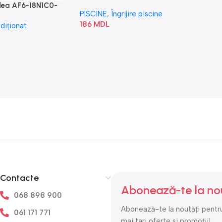
idea AF6-18N1C0-
PISCINE
,
Îngrijire piscine
186
MDL
diționat
Contacte
Abonează-te la no
068 898 900
Abonează-te la noutăți pentru
061 171 771
mai tari oferte si promoții!