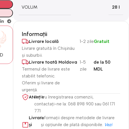
VOLUM
28 l
Informații
Livrare locală
1-2 zile
Gratuit
Livrare gratuită în Chișinău
MD
și suburbii.
Livrare toată Moldova
1-5
de la 50
Termenul de livrare este
zile
MDL
stabilit telefonic.
Oferim și livrare de
urgență.
Atenție​
Pentru înregistrarea comenzii,
contactați-ne la: 068 898 900 sau 061 171
771
Livrare
Informații despre metodele de livrare
și
și opțiunile de plată disponibile.
Vezi